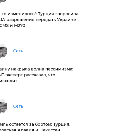
то-то изменилось": Турция запросила
ША разрешение передать Украине
CMS и M270
Сеть
раину накрыла волна пессимизма:
NT-эксперт рассказал, что
исходит
Сеть
емль остается за бортом: Турция,
довская Аравия и Пакистан