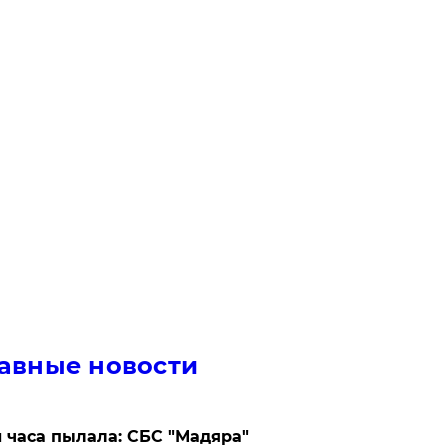
авные новости
 часа пылала: СБС "Мадяра"