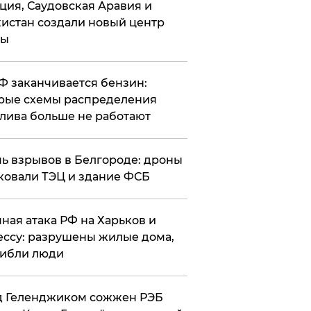
ция, Саудовская Аравия и
истан создали новый центр
лы
РФ заканчивается бензин:
рые схемы распределения
лива больше не работают
чь взрывов в Белгороде: дроны
ковали ТЭЦ и здание ФСБ
чная атака РФ на Харьков и
ссу: разрушены жилые дома,
ибли люди
д Геленджиком сожжен РЭБ