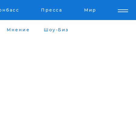
онбасс
Пресса
Мир
Мнение
Шоу-Биз