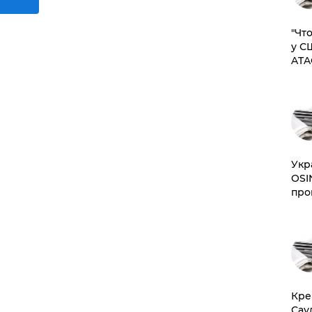
​"Ч
у С
ATA
​Ук
OSI
про
​Кр
Сау