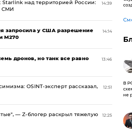
 Starlink над территорией России:
14:39
соз
- СМИ
См
ция запросила у США разрешение
14:14
и M270
Б
семь дронов, но танк все равно
13:46
​В 
симизма: OSINT-эксперт рассказал,
12:51
схе
не 
стые", — Z-блогер раскрыл тяжелую
12:25