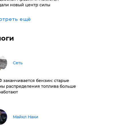
дали новый центр силы
отреть ещё
логи
Сеть
РФ заканчивается бензин: старые
мы распределения топлива больше
работают
Майкл Наки