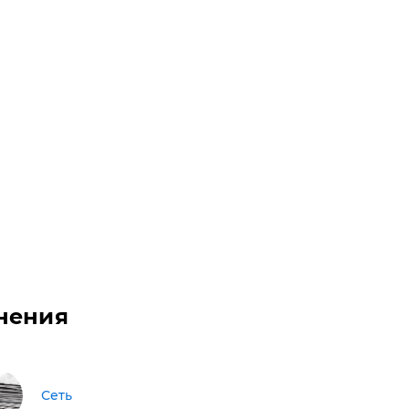
нения
Сеть