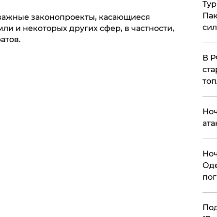
Тур
Пак
 важные законопроекты, касающиеся
си
ли и некоторых других сфер, в частности,
атов.
​В 
ста
топ
​Но
ата
​Но
Оде
пог
По