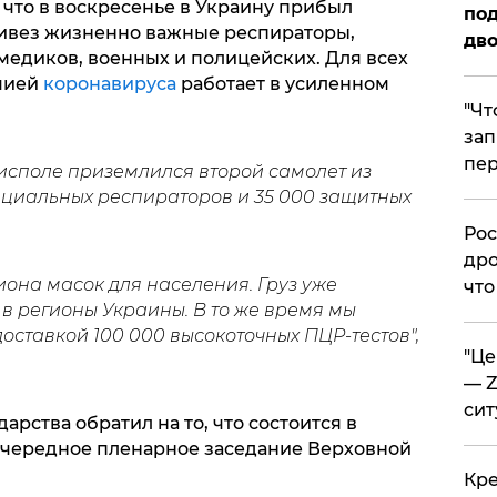
что в воскресенье в Украину прибыл
под
ривез жизненно важные респираторы,
дво
едиков, военных и полицейских. Для всех
емией
коронавируса
работает в усиленном
​"Ч
зап
пер
орисполе приземлился второй самолет из
ециальных респираторов и 35 000 защитных
​Ро
дро
иона масок для населения. Груз уже
что
в регионы Украины. В то же время мы
ставкой 100 000 высокоточных ПЦР-тестов",
​"Ц
— Z
сит
арства обратил на то, что состоится в
еочередное пленарное заседание Верховной
​Кр