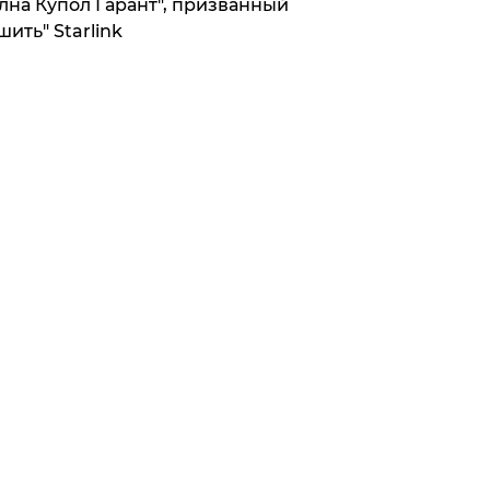
лна Купол Гарант", призванный
шить" Starlink