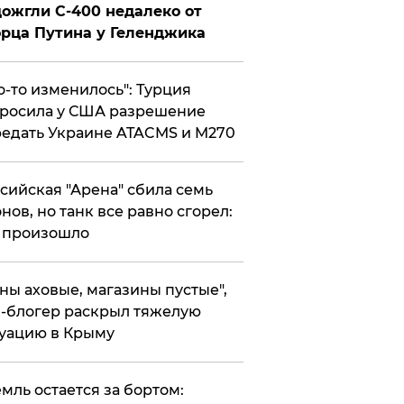
ожгли С-400 недалеко от
рца Путина у Геленджика
то-то изменилось": Турция
росила у США разрешение
едать Украине ATACMS и M270
ссийская "Арена" сбила семь
нов, но танк все равно сгорел:
 произошло
ены аховые, магазины пустые",
-блогер раскрыл тяжелую
уацию в Крыму
емль остается за бортом: