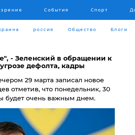
озрение
События
Спорт
Д
краина
россия
Общество
Блоги
е", - Зеленский в обращении к
угрозе дефолта, кадры
чером 29 марта записал новое
в отметив, что понедельник, 30
ы будет очень важным днем.