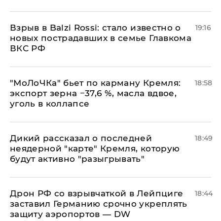
Взрыв в Balzi Rossi: стало известно о
19:16
новых пострадавших в семье Главкома
ВКС РФ
​"МоЛоЧКа" бьет по карману Кремля:
18:58
экспорт зерна −37,6 %, масла вдвое,
уголь в коллапсе
Дикий рассказал о последней
18:49
неядерной "карте" Кремля, которую
будут активно "разыгрывать"
​Дрон РФ со взрывчаткой в Лейпциге
18:44
заставил Германию срочно укреплять
защиту аэропортов — DW