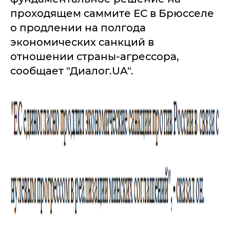
проходящем саммите ЕС в Брюсселе
о продлении на полгода
экономических санкций в
отношении страны-агрессора,
сообщает "Диалог.UA".