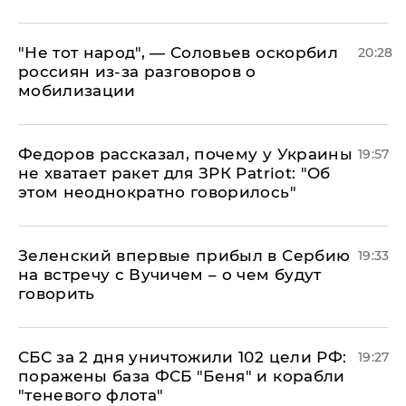
​"Не тот народ", — Соловьев оскорбил
20:28
россиян из-за разговоров о
мобилизации
Федоров рассказал, почему у Украины
19:57
не хватает ракет для ЗРК Patriot: "Об
этом неоднократно говорилось"
Зеленский впервые прибыл в Сербию
19:33
на встречу с Вучичем – о чем будут
говорить
СБС за 2 дня уничтожили 102 цели РФ:
19:27
поражены база ФСБ "Беня" и корабли
"теневого флота"