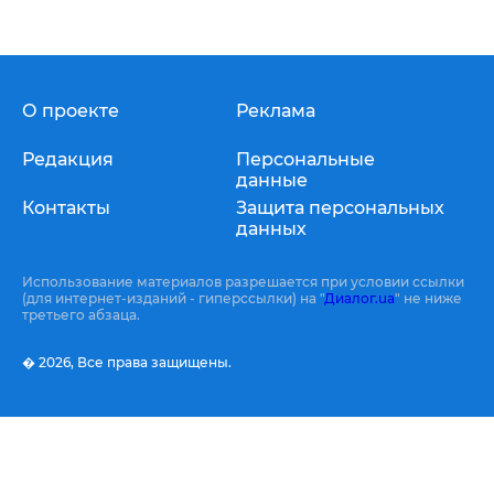
О проекте
Реклама
Редакция
Персональные
данные
Контакты
Защита персональных
данных
Использование материалов разрешается при условии ссылки
(для интернет-изданий - гиперссылки) на "
Диалог.ua
" не ниже
третьего абзаца.
� 2026,
Все права защищены.