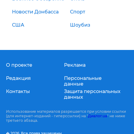
Новости Донбасса
Спорт
США
Шоубиз
О проекте
Реклама
Редакция
Персональные
данные
Контакты
Защита персональных
данных
Использование материалов разрешается при условии ссылки
(для интернет-изданий - гиперссылки) на "
Диалог.ua
" не ниже
третьего абзаца.
� 2026,
Все права защищены.