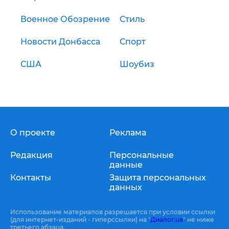
Военное Обозрение
Стиль
Новости Донбасса
Спорт
США
Шоубиз
О проекте
Реклама
Редакция
Персональные
данные
Контакты
Защита персональных
данных
Использование материалов разрешается при условии ссылки
(для интернет-изданий - гиперссылки) на "
Диалог.ua
" не ниже
третьего абзаца.