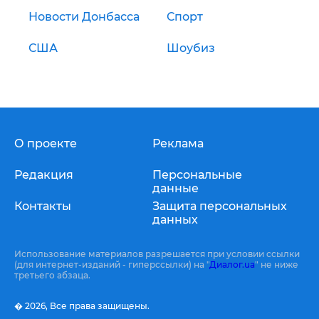
Новости Донбасса
Спорт
США
Шоубиз
О проекте
Реклама
Редакция
Персональные
данные
Контакты
Защита персональных
данных
Использование материалов разрешается при условии ссылки
(для интернет-изданий - гиперссылки) на "
Диалог.ua
" не ниже
третьего абзаца.
� 2026,
Все права защищены.