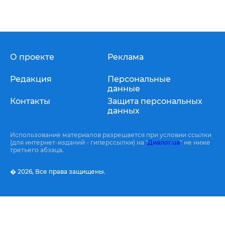
О проекте
Реклама
Редакция
Персональные
данные
Контакты
Защита персональных
данных
Использование материалов разрешается при условии ссылки
(для интернет-изданий - гиперссылки) на "
Диалог.ua
" не ниже
третьего абзаца.
� 2026,
Все права защищены.