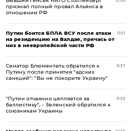
Бывший генсек НАТО Столтенберг
12:05
признал полный провал Альянса в
отношении РФ
Путин боится БПЛА ВСУ после атаки
11:51
на резиденцию на Валдае, прячась от
них в неевропейской части РФ
Сенатор Блюменталь обратился к
11:37
Путину после принятия "адских
санкций": "Вы не покорите Украину"
"Путин отчаянно цепляется за
11:33
баллистику", - Зеленский обратился к
союзникам Украины