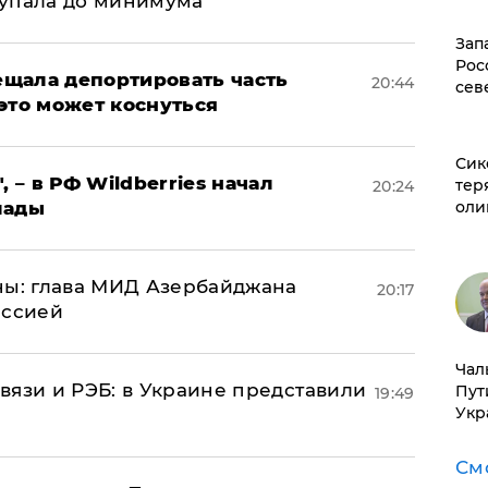
 упала до минимума
Зап
Рос
щала депортировать часть
20:44
сев
это может коснуться
Сик
, – в РФ Wildberries начал
тер
20:24
лады
оли
ны: глава МИД Азербайджана
20:17
иссией
Чал
вязи и РЭБ: в Украине представили
Пут
19:49
Укр
См