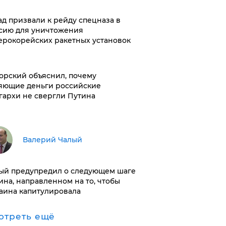
ад призвали к рейду спецназа в
сию для уничтожения
ерокорейских ракетных установок
орский объяснил, почему
яющие деньги российские
гархи не свергли Путина
Валерий Чалый
ый предупредил о следующем шаге
ина, направленном на то, чтобы
аина капитулировала
отреть ещё