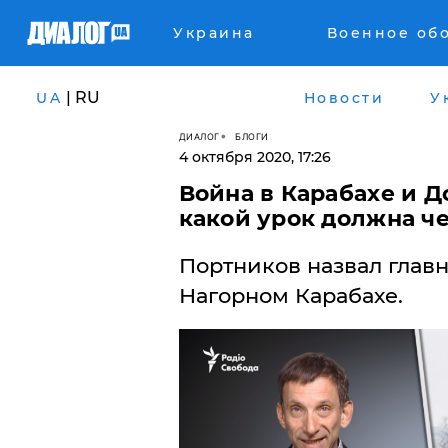
Украина
Военное об
| RU
UA
Новости
У
ДИАЛОГ
БЛОГИ
4 октября 2020, 17:26
Война в Карабахе и Д
какой урок должна ч
​Портников назвал глав
Нагорном Карабахе.