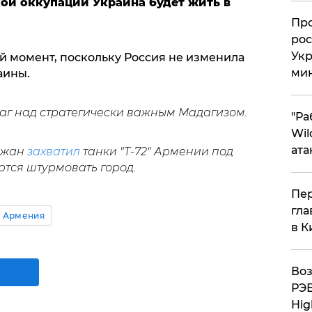
кой оккупации Украина будет жить в
​Пр
рос
Укр
й момент, поскольку Россия не изменила
ми
аины.
аг над стратегически важным Мадагизом.
"Ра
Wil
ата
джан
захватил
танки "Т-72" Армении под
тся штурмовать город.
Пер
гла
- Армения
в К
Воз
РЭБ
Hig