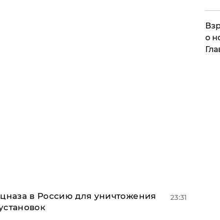
Взр
о н
Гла
ецназа в Россию для уничтожения
23:31
установок