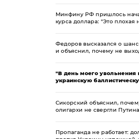
Минфину РФ пришлось начат
курса доллара: "Это плохая 
Федоров высказался о шанс
и объяснил, почему не выхо
​"В день моего увольнени
украинскую баллистическу
Сикорский объяснил, поче
олигархи не свергли Путин
​Пропаганда не работает: д