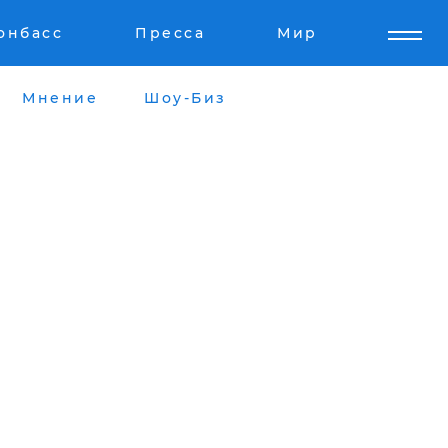
онбасс
Пресса
Мир
Мнение
Шоу-Биз