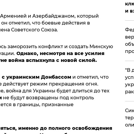
клю
и в
 Арменией и Азербайджаном, который
 он отметил, что боевые действия в
ена Советского Союза.
Фед
вер
объ
сь заморозить конфликт и создать Минскую
про
уации.
Однако, несмотря на все усилия
не война вспыхнула с новой силой.
​"В
 с украинским Донбассом
и отметил, что
усп
же действует режим прекращения огня.
укр
, война для Украины будет длиться до тех
рак
м
не будут возвращены под контроль
нется в границы, признанные
Сик
тер
оли
ляться, именно до полного освобождения