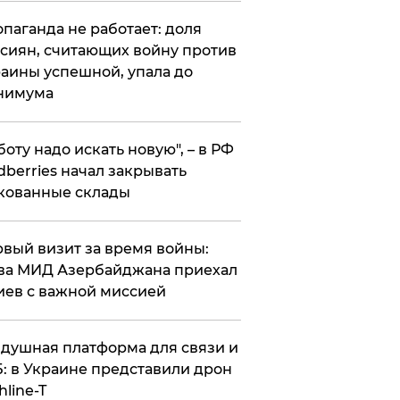
опаганда не работает: доля
сиян, считающих войну против
аины успешной, упала до
нимума
боту надо искать новую", – в РФ
dberries начал закрывать
кованные склады
вый визит за время войны:
ва МИД Азербайджана приехал
иев с важной миссией
душная платформа для связи и
: в Украине представили дрон
hline-T