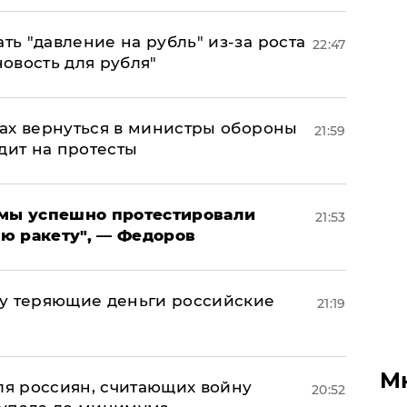
ь "давление на рубль" из-за роста
22:47
новость для рубля"
ах вернуться в министры обороны
21:59
дит на протесты
я мы успешно протестировали
21:53
ю ракету", — Федоров
му теряющие деньги российские
21:19
а
М
оля россиян, считающих войну
20:52