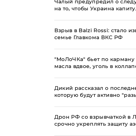
Чалый предупредил о след
на то, чтобы Украина капит
Взрыв в Balzi Rossi: стало 
семье Главкома ВКС РФ
​"МоЛоЧКа" бьет по карману 
масла вдвое, уголь в коллап
Дикий рассказал о последн
которую будут активно "раз
​Дрон РФ со взрывчаткой в
срочно укреплять защиту а