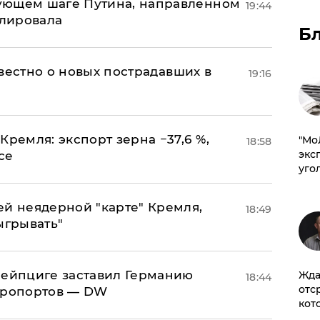
ующем шаге Путина, направленном
19:44
улировала
Б
известно о новых пострадавших в
19:16
Кремля: экспорт зерна −37,6 %,
​"М
18:58
эксп
се
уго
ей неядерной "карте" Кремля,
18:49
ыгрывать"
 Лейпциге заставил Германию
Жда
18:44
отс
эропортов — DW
кот