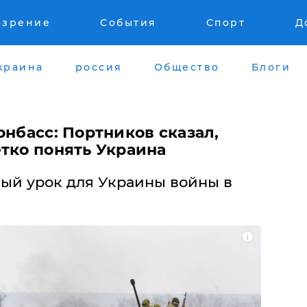
озрение
События
Спорт
Д
краина
россия
Общество
Блоги
онбасс: Портников сказал,
етко понять Украина
ный урок для Украины войны в