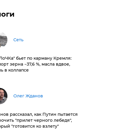
логи
Сеть
оЛоЧКа" бьет по карману Кремля:
орт зерна −37,6 %, масла вдвое,
ль в коллапсе
Олег Жданов
нов рассказал, как Путин пытается
рочить "прилет черного лебедя",
орый "готовится ко взлету"