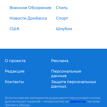
Военное Обозрение
Стиль
Новости Донбасса
Спорт
США
Шоубиз
О проекте
Реклама
Редакция
Персональные
данные
Контакты
Защита персональных
данных
Использование материалов разрешается при условии ссылки
(для интернет-изданий - гиперссылки) на "
Диалог.ua
" не ниже
третьего абзаца.