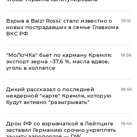
Взрыв в Balzi Rossi: стало известно о
19:16
новых пострадавших в семье Главкома
ВКС РФ
​"МоЛоЧКа" бьет по карману Кремля:
18:58
экспорт зерна −37,6 %, масла вдвое,
уголь в коллапсе
Дикий рассказал о последней
18:49
неядерной "карте" Кремля, которую
будут активно "разыгрывать"
​Дрон РФ со взрывчаткой в Лейпциге
18:44
заставил Германию срочно укреплять
защиту аэропортов — DW