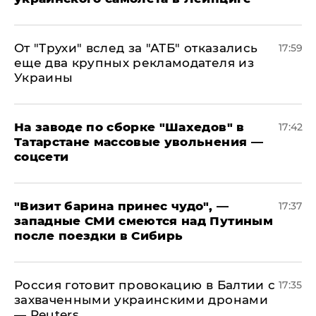
От "Трухи" вслед за "АТБ" отказались
17:59
еще два крупных рекламодателя из
Украины
На заводе по сборке "Шахедов" в
17:42
Татарстане массовые увольнения —
соцсети
"Визит барина принес чудо", —
17:37
западные СМИ смеются над Путиным
после поездки в Сибирь
​Россия готовит провокацию в Балтии с
17:35
захваченными украинскими дронами
— Reuters