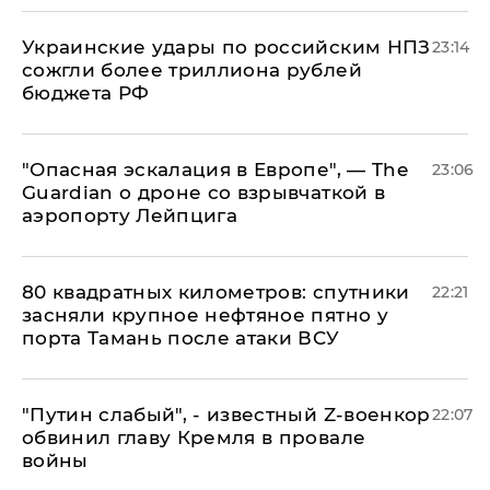
Украинские удары по российским НПЗ
23:14
сожгли более триллиона рублей
бюджета РФ
"Опасная эскалация в Европе", — The
23:06
Guardian о дроне со взрывчаткой в
аэропорту Лейпцига
80 квадратных километров: спутники
22:21
засняли крупное нефтяное пятно у
порта Тамань после атаки ВСУ
​"Путин слабый", - известный Z-военкор
22:07
обвинил главу Кремля в провале
войны