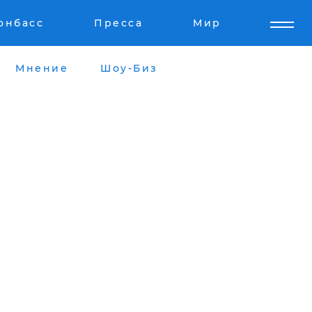
онбасс
Пресса
Мир
Мнение
Шоу-Биз