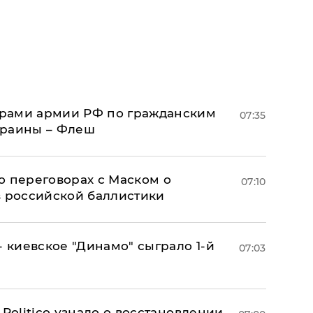
рами армии РФ по гражданским
07:35
краины – Флеш
о переговорах с Маском о
07:10
в российской баллистики
- киевское "Динамо" сыграло 1-й
07:03
 Politico узнало о восстановлении