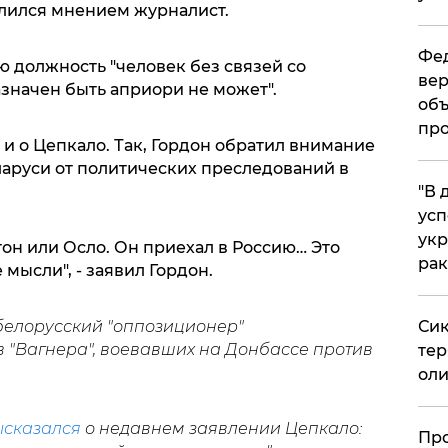
елился мнением журналист.
Фед
ую должность "человек без связей со
вер
начен быть априори не может".
объ
про
 о Цепкало. Так, Гордон обратил внимание
еларуси от политических преследований в
​"В
усп
укр
он или Осло. Он приехал в Россию… Это
рак
мысли", - заявил Гордон.
Сик
 белорусский "оппозиционер"
 "Вагнера", воевавших на Донбассе против
тер
оли
ысказался
о недавнем заявлении Цепкало:
​Пр