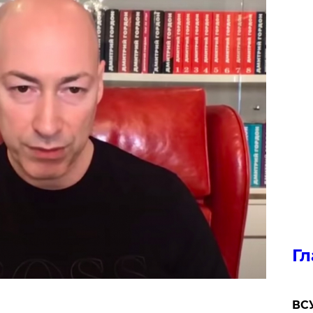
Гл
ВСУ