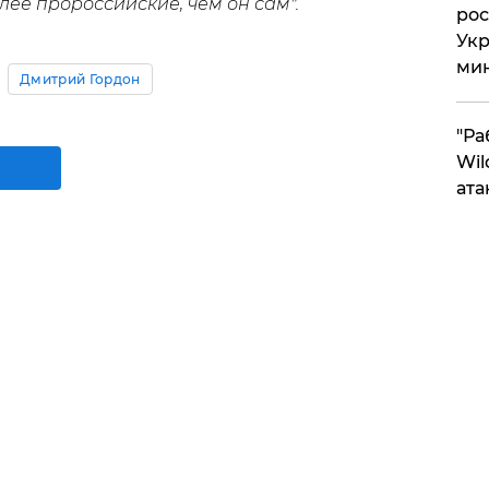
ее пророссийские, чем он сам".
рос
Укр
ми
Дмитрий Гордон
"Ра
Wil
ата