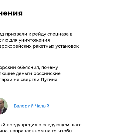
нения
ад призвали к рейду спецназа в
сию для уничтожения
ерокорейских ракетных установок
орский объяснил, почему
яющие деньги российские
гархи не свергли Путина
Валерий Чалый
ый предупредил о следующем шаге
ина, направленном на то, чтобы