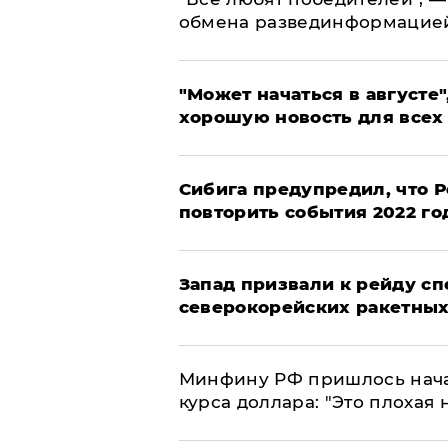
обмена развединформацие
"Может начаться в августе",
хорошую новость для всех
Сибига предупредил, что Р
повторить события 2022 го
Запад призвали к рейду с
северокорейских ракетных
Минфину РФ пришлось начат
курса доллара: "Это плохая 