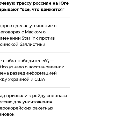
чевую трассу россиян на Юге
зрывают "все, что движется"
оров сделал уточнение о
еговорах с Маском о
менении Starlink против
сийской баллистики
се любят победителей", —
itico узнало о восстановлении
мена развединформацией
жду Украиной и США
ад призвали к рейду спецназа
оссию для уничтожения
ерокорейских ракетных
ановок