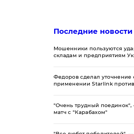
Последние новости
Мошенники пользуются уда
складам и предприятиям У
Федоров сделал уточнение 
применении Starlink проти
"Очень трудный поединок", 
матч с "Карабахом"
​"Все любят победителей", —