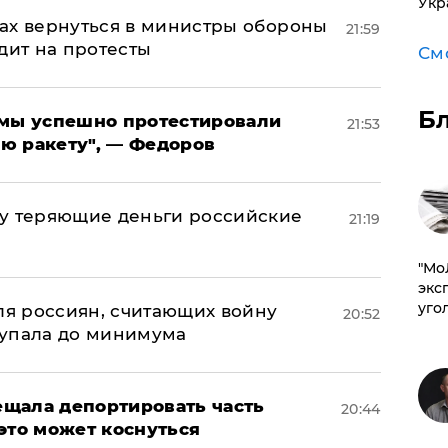
Укр
ах вернуться в министры обороны
21:59
дит на протесты
См
Б
я мы успешно протестировали
21:53
ю ракету", — Федоров
му теряющие деньги российские
21:19
а
​"М
эксп
уго
оля россиян, считающих войну
20:52
 упала до минимума
щала депортировать часть
20:44
это может коснуться