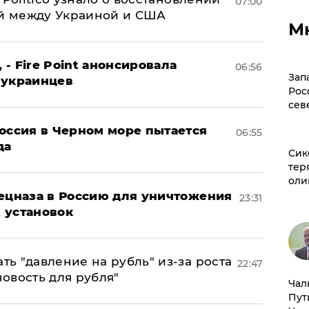
07:00
й между Украиной и США
М
 - Fire Point анонсировала
06:56
Зап
 украинцев
Рос
сев
оссия в Черном море пытается
06:55
да
Сик
тер
оли
пецназа в Россию для уничтожения
23:31
 установок
ь "давление на рубль" из-за роста
22:47
новость для рубля"
Чал
Пут