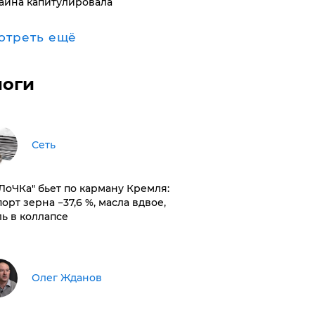
аина капитулировала
отреть ещё
логи
Сеть
оЛоЧКа" бьет по карману Кремля:
орт зерна −37,6 %, масла вдвое,
ль в коллапсе
Олег Жданов