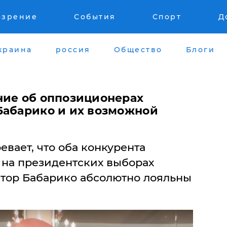
озрение
События
Спорт
Д
краина
россия
Общество
Блоги
ение об оппозиционерах
Бабарико и их возможной
вает, что оба конкурента
на президентских выборах
тор Бабарико абсолютно лояльны