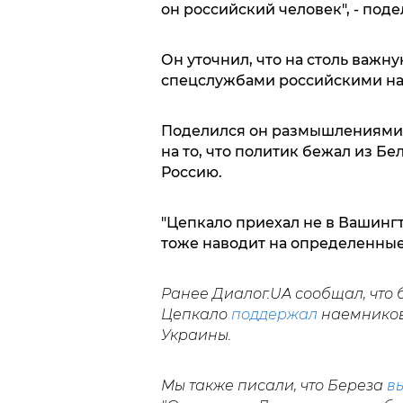
он российский человек", - под
Он уточнил, что на столь важн
спецслужбами российскими наз
Поделился он размышлениями и
на то, что политик бежал из Б
Россию.
"Цепкало приехал не в Вашингт
тоже наводит на определенные 
Ранее Диалог.UA сообщал, что
Цепкало
поддержал
наемников
Украины.
Мы также писали, что Береза
в