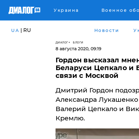
Украина
Военное об
| RU
UA
Новости
У
ДИАЛОГ
БЛОГИ
8 августа 2020, 09:19
​Гордон высказал мн
Беларуси Цепкало и 
связи с Москвой
Дмитрий Гордон подозре
Александра Лукашенко 
Валерий Цепкало и Вик
Кремлю.