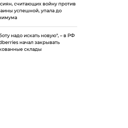
сиян, считающих войну против
аины успешной, упала до
нимума
боту надо искать новую", – в РФ
dberries начал закрывать
кованные склады