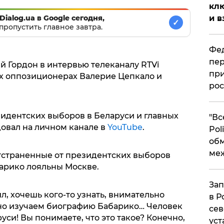
клю
и в
Dialog.ua в Google сегодня,
✓
пропустить главное завтра.
Фед
пер
 Гордон в интервью телеканалу RTVi
при
х оппозиционерах Валерие Цепкало и
рос
зидентских выборов в Беларуси и главных
​"В
овал на личном канале в
YouTube
.
Pol
об
ме
отстраненные от президентских выборов
арико лояльны Москве.
Зап
, хочешь кого-то узнать, внимательно
в Р
но изучаем биографию Бабарико… Человек
сев
уси! Вы понимаете, что это такое? Конечно,
уст