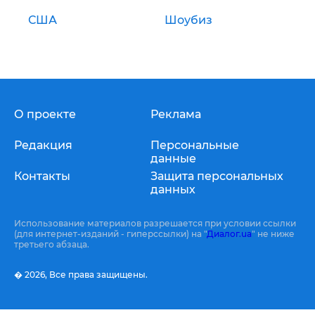
США
Шоубиз
О проекте
Реклама
Редакция
Персональные
данные
Контакты
Защита персональных
данных
Использование материалов разрешается при условии ссылки
(для интернет-изданий - гиперссылки) на "
Диалог.ua
" не ниже
третьего абзаца.
� 2026,
Все права защищены.