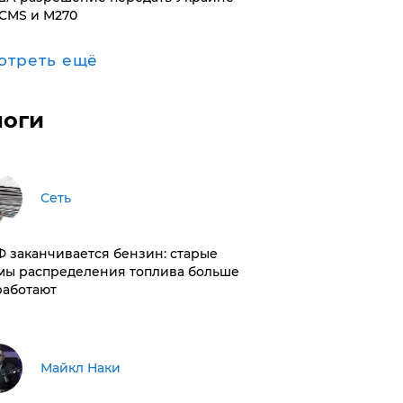
CMS и M270
отреть ещё
логи
Сеть
РФ заканчивается бензин: старые
мы распределения топлива больше
работают
Майкл Наки