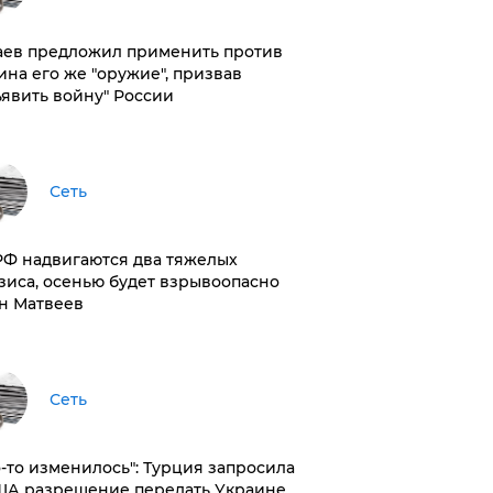
аев предложил применить против
ина его же "оружие", призвав
ъявить войну" России
Сеть
РФ надвигаются два тяжелых
зиса, осенью будет взрывоопасно
н Матвеев
Сеть
то-то изменилось": Турция запросила
ША разрешение передать Украине