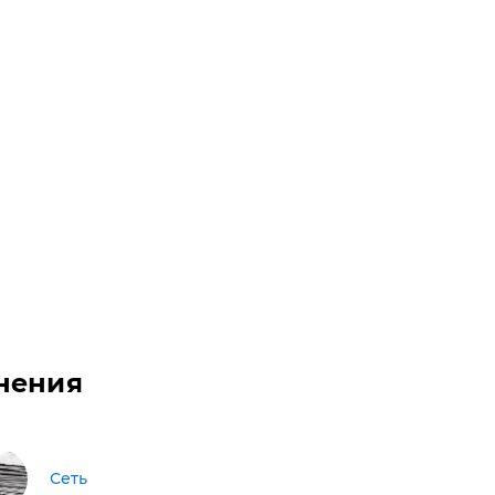
нения
Сеть