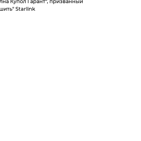
лна Купол Гарант", призванный
шить" Starlink