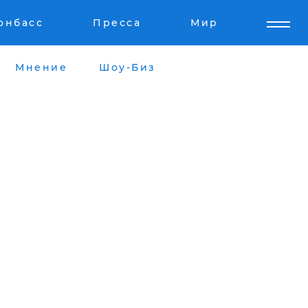
онбасс
Пресса
Мир
Мнение
Шоу-Биз