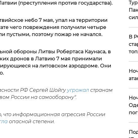
Тур
Латвии (преступления против государства).
Пак
си
твийское небо 7 мая, упал на территории
ьтате чего повреждения получили четыре
и пустыми, поэтому пожар не начался.
​В 
ста
ной обороны Литвы Робертаса Каунаса, в
топ
ких дронов в Латвию 7 мая принимали
зирующиеся на литовском аэродроме. Они
​Но
о.
ата
асности РФ Сергей Шойгу
угрожал
странам
ом России на самооборону".
​Но
Оде
пог
о, что информационная агрессия России
гла
опасной степени.
По