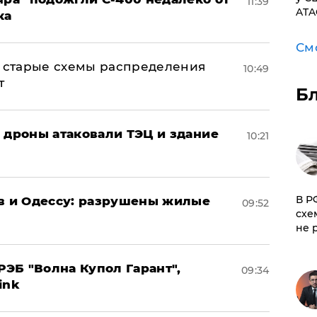
11:39
ATA
ка
См
н: старые схемы распределения
10:49
т
Б
: дроны атаковали ТЭЦ и здание
10:21
​В 
ов и Одессу: разрушены жилые
09:52
схе
не 
ЭБ "Волна Купол Гарант",
09:34
ink