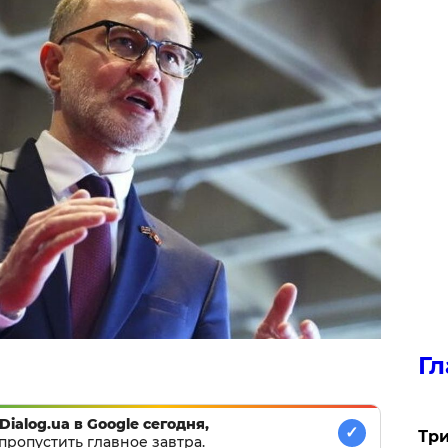
Гл
Dialog.ua в Google сегодня,
✓
Три
пропустить главное завтра.