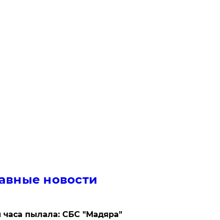
авные новости
 часа пылала: СБС "Мадяра"