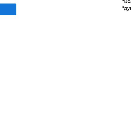
"Во
"ду