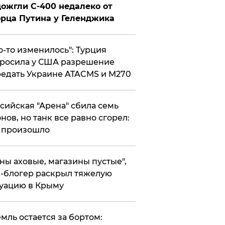
ожгли С-400 недалеко от
рца Путина у Геленджика
то-то изменилось": Турция
росила у США разрешение
едать Украине ATACMS и M270
ссийская "Арена" сбила семь
нов, но танк все равно сгорел:
 произошло
ены аховые, магазины пустые",
-блогер раскрыл тяжелую
уацию в Крыму
емль остается за бортом: