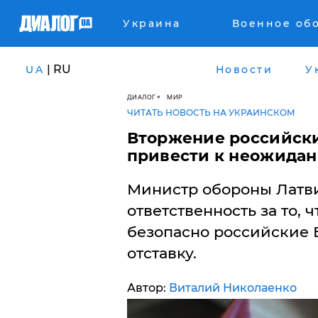
Украина
Военное об
| RU
UA
Новости
У
ДИАЛОГ
МИР
ЧИТАТЬ НОВОСТЬ НА УКРАИНСКОМ
Вторжение российск
привести к неожида
Министр обороны Латви
ответственность за то, 
безопасно российские Б
отставку.
Автор:
Виталий Николаенко