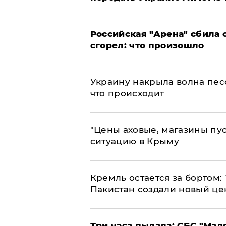
​Российская "Арена" сбила 
сгорел: что произошло
​Украину накрыла волна пес
что происходит
​"Цены аховые, магазины пу
ситуацию в Крыму
​Кремль остается за бортом:
Пакистан создали новый це
Три часа пылала: СБС "Мад