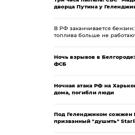
дворца Путина у Геленджи
​В РФ заканчивается бензи
топлива больше не работаю
​Ночь взрывов в Белгороде
ФСБ
​Ночная атака РФ на Харьк
дома, погибли люди
Под Геленджиком сожжен Р
призванный "душить" Starl