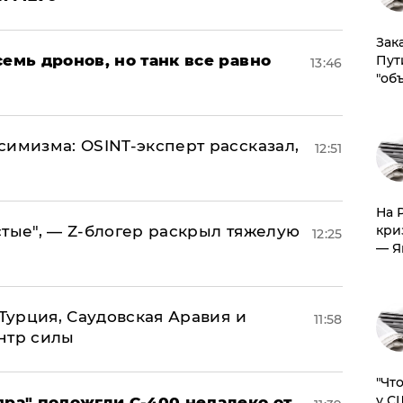
Зак
семь дронов, но танк все равно
Пут
13:46
"об
симизма: OSINT-эксперт рассказал,
12:51
На 
стые", — Z-блогер раскрыл тяжелую
кри
12:25
— Я
 Турция, Саудовская Аравия и
11:58
нтр силы
​"Ч
у С
яра" подожгли С-400 недалеко от