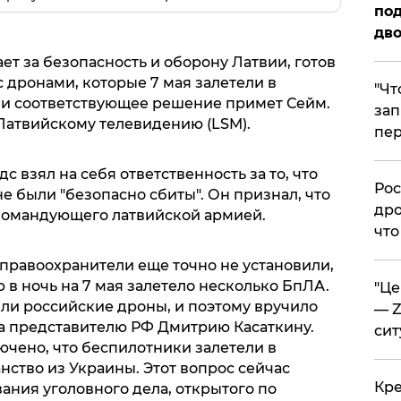
под
дво
ет за безопасность и оборону Латвии, готов
 с дронами, которые 7 мая залетели в
​"Ч
сли соответствующее решение примет Сейм.
зап
Латвийскому телевидению (LSM).
пер
 взял на себя ответственность за то, что
​Ро
 были "безопасно сбиты". Он признал, что
дро
и командующего латвийской армией.
что
правоохранители еще точно не установили,
 в ночь на 7 мая залетело несколько БпЛА.
​"Ц
ыли российские дроны, и поэтому вручило
— Z
а представителю РФ Дмитрию Касаткину.
сит
лючено, что беспилотники залетели в
ство из Украины. Этот вопрос сейчас
​Кр
ания уголовного дела, открытого по