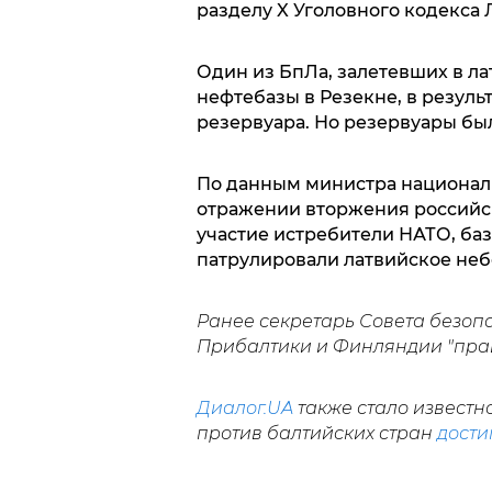
разделу X Уголовного кодекса 
Один из БпЛа, залетевших в ла
нефтебазы в Резекне, в резул
резервуара. Но резервуары был
По данным министра националь
отражении вторжения российс
участие истребители НАТО, ба
патрулировали латвийское неб
Ранее секретарь Совета безоп
Прибалтики и Финляндии "прав
Диалог.UA
также стало известн
против балтийских стран
дости