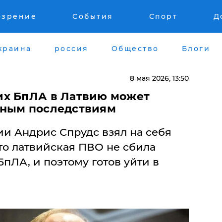
озрение
События
Спорт
Д
краина
россия
Общество
Блоги
8 мая 2026, 13:50
их БпЛА в Латвию может
нным последствиям
и Андрис Спрудс взял на себя
что латвийская ПВО не сбила
пЛА, и поэтому готов уйти в