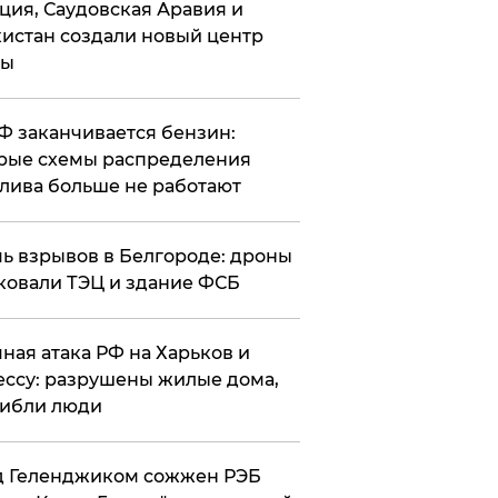
ция, Саудовская Аравия и
истан создали новый центр
лы
РФ заканчивается бензин:
рые схемы распределения
лива больше не работают
чь взрывов в Белгороде: дроны
ковали ТЭЦ и здание ФСБ
чная атака РФ на Харьков и
ссу: разрушены жилые дома,
ибли люди
д Геленджиком сожжен РЭБ