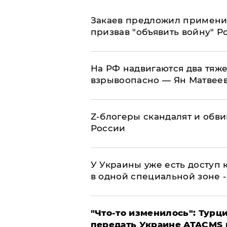
Закаев предложил применит
призвав "объявить войну" Р
На РФ надвигаются два тяже
взрывоопасно — Ян Матвее
Z-блогеры скандалят и обви
России
У Украины уже есть доступ к
в одной специальной зоне 
​"Что-то изменилось": Тур
передать Украине ATACMS 