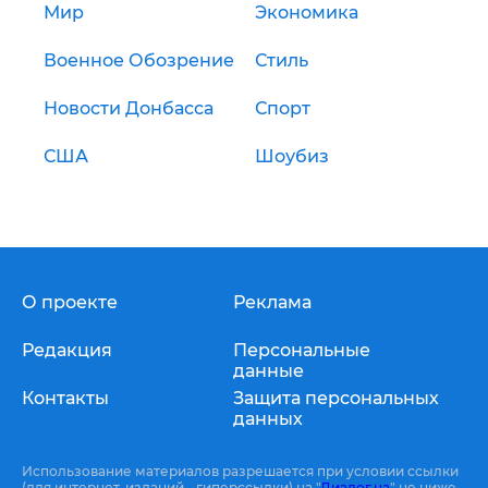
Мир
Экономика
Военное Обозрение
Стиль
Новости Донбасса
Спорт
США
Шоубиз
О проекте
Реклама
Редакция
Персональные
данные
Контакты
Защита персональных
данных
Использование материалов разрешается при условии ссылки
(для интернет-изданий - гиперссылки) на "
Диалог.ua
" не ниже