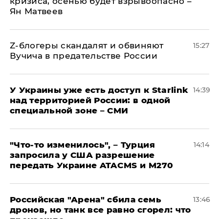
кризиса, осенью будет взрывоопасно –
Ян Матвеев
Z-блогеры скандалят и обвиняют
15:27
Вучича в предательстве России
У Украины уже есть доступ к Starlink
14:39
над территорией России: в одной
специальной зоне – СМИ
​"Что-то изменилось", – Турция
14:14
запросила у США разрешение
передать Украине ATACMS и M270
​Российская "Арена" сбила семь
13:46
дронов, но танк все равно сгорел: что