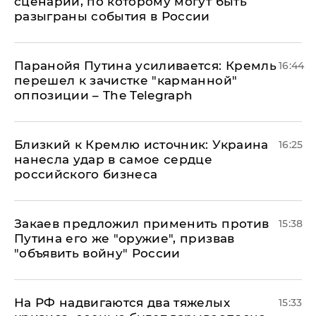
сценарий, по которому могут быть
разыграны события в России
Паранойя Путина усиливается: Кремль
16:44
перешел к зачистке "карманной"
оппозиции – The Telegraph
Близкий к Кремлю источник: Украина
16:25
нанесла удар в самое сердце
российского бизнеса
Закаев предложил применить против
15:38
Путина его же "оружие", призвав
"объявить войну" России
На РФ надвигаются два тяжелых
15:33