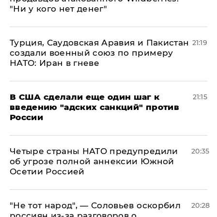
"Ни у кого нет денег"
Турция, Саудовская Аравия и Пакистан
21:19
создали военный союз по примеру
НАТО: Иран в гневе
В США сделали еще один шаг к
21:15
введению "адских санкций" против
России
Четыре страны НАТО предупредили
20:35
об угрозе полной аннексии Южной
Осетии Россией
​"Не тот народ", — Соловьев оскорбил
20:28
россиян из-за разговоров о