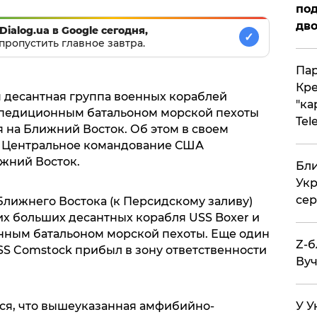
под
дво
Dialog.ua в Google сегодня,
✓
пропустить главное завтра.
Пар
Кре
 десантная группа военных кораблей
"ка
спедиционным батальоном морской пехоты
Tel
я на Ближний Восток. Об этом в своем
Центральное командование США
жний Восток.
Бли
Укр
сер
лижнего Востока (к Персидскому заливу)
х больших десантных корабля USS Boxer и
онным батальоном морской пехоты. Еще один
Z-б
S Comstock прибыл в зону ответственности
Вуч
У У
ся, что вышеуказанная амфибийно-