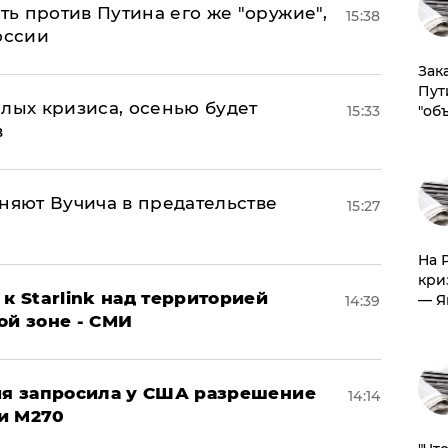
ь против Путина его же "оружие",
15:38
оссии
Зак
Пут
лых кризиса, осенью будет
"об
15:33
в
няют Вучича в предательстве
15:27
На 
кри
к Starlink над территорией
— Я
14:39
ой зоне - СМИ
ция запросила у США разрешение
14:14
и M270