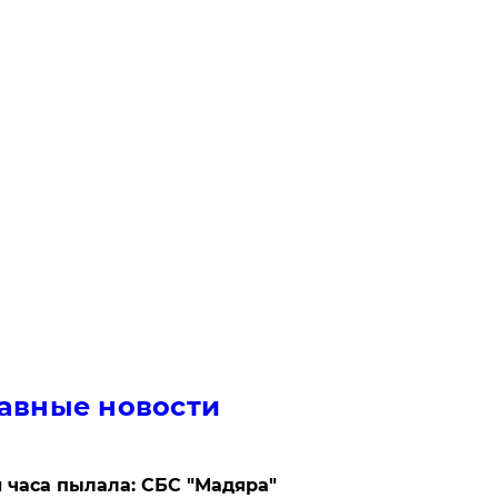
авные новости
 часа пылала: СБС "Мадяра"