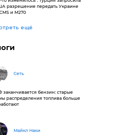
то-то изменилось": Турция запросила
ША разрешение передать Украине
CMS и M270
отреть ещё
логи
Сеть
РФ заканчивается бензин: старые
мы распределения топлива больше
работают
Майкл Наки