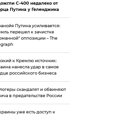
ожгли С-400 недалеко от
рца Путина у Геленджика
анойя Путина усиливается:
мль перешел к зачистке
рманной" оппозиции – The
egraph
зкий к Кремлю источник:
аина нанесла удар в самое
дце российского бизнеса
логеры скандалят и обвиняют
ича в предательстве России
краины уже есть доступ к