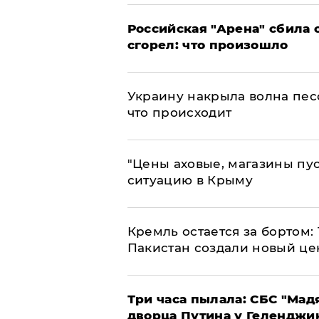
​Российская "Арена" сбила 
сгорел: что произошло
​Украину накрыла волна пес
что происходит
​"Цены аховые, магазины пу
ситуацию в Крыму
​Кремль остается за бортом:
Пакистан создали новый це
Три часа пылала: СБС "Мад
дворца Путина у Геленджи