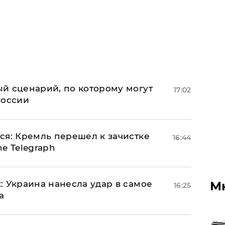
й сценарий, по которому могут
17:02
России
ся: Кремль перешел к зачистке
16:44
e Telegraph
М
: Украина нанесла удар в самое
16:25
а