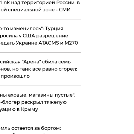
rlink над территорией России: в
ой специальной зоне - СМИ
то-то изменилось": Турция
росила у США разрешение
едать Украине ATACMS и M270
ссийская "Арена" сбила семь
нов, но танк все равно сгорел:
 произошло
ены аховые, магазины пустые",
-блогер раскрыл тяжелую
уацию в Крыму
емль остается за бортом: