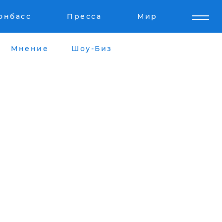
онбасс
Пресса
Мир
Мнение
Шоу-Биз