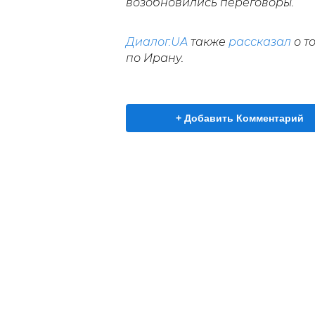
возобновились переговоры.
Диалог.UA
также
рассказал
о т
по Ирану.
+ Добавить Комментарий