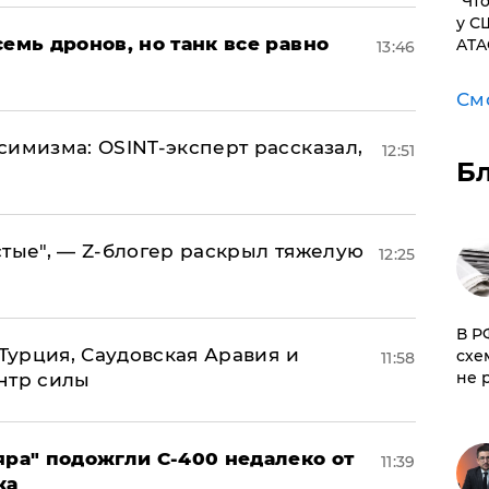
​"Ч
у С
семь дронов, но танк все равно
ATA
13:46
См
симизма: OSINT-эксперт рассказал,
12:51
Б
стые", — Z-блогер раскрыл тяжелую
12:25
​В 
 Турция, Саудовская Аравия и
схе
11:58
не 
нтр силы
яра" подожгли С-400 недалеко от
11:39
ка