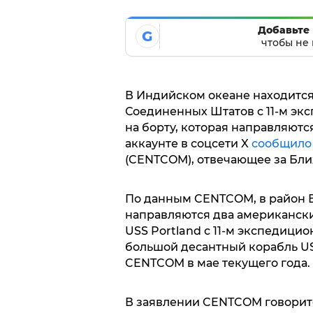
Добавьте 
G
чтобы не 
В Индийском океане находится
Соединенных Штатов с 11-м эк
на борту, которая направляютс
аккаунте в соцсети X
сообщило
(CENTCOM), отвечающее за Бли
По данным CENTCOM, в район Б
направляются два американски
USS Portland с 11-м экспедици
большой десантный корабль US
CENTCOM в мае текущего года.
В заявлении CENTCOM говорит