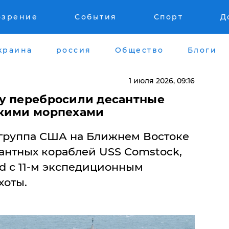
озрение
События
Спорт
Д
краина
россия
Общество
Блоги
1 июля 2026, 09:16
у перебросили десантные
скими морпехами
группа США на Ближнем Востоке
сантных кораблей USS Comstock,
nd с 11-м экспедиционным
хоты.