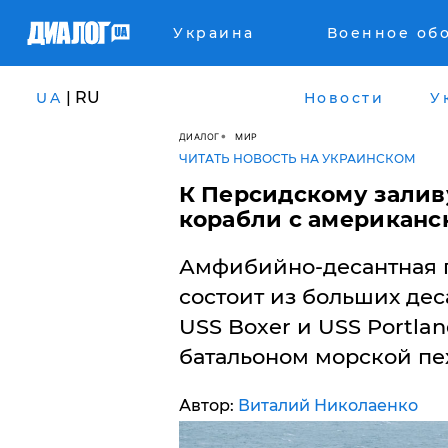
Украина
Военное об
| RU
UA
Новости
У
ДИАЛОГ
МИР
ЧИТАТЬ НОВОСТЬ НА УКРАИНСКОМ
К Персидскому залив
корабли с американ
Амфибийно-десантная 
состоит из больших де
USS Boxer и USS Portla
батальоном морской пе
Автор:
Виталий Николаенко