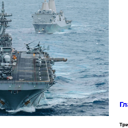
Гл
Три