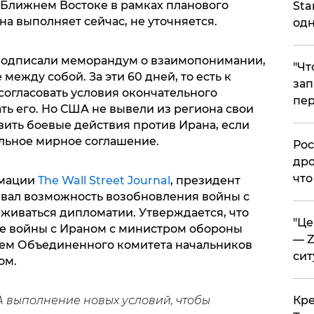
а Ближнем Востоке в рамках планового
Sta
на выполняет сейчас, не уточняется.
одн
подписали меморандум о взаимопонимании,
​"Ч
ежду собой. За эти 60 дней, то есть к
зап
согласовать условия окончательного
пер
ь его. Но США не вывели из региона свои
овить боевые действия против Ирана, если
льное мирное соглашение.
​Ро
дро
что
рмации
The Wall Street Journal
, президент
вал возможность возобновления войны с
живаться дипломатии. Утверждается, что
​"Ц
е войны с Ираном с министром обороны
— Z
лем Объединенного комитета начальников
сит
ом.
​Кр
 выполнение новых условий, чтобы