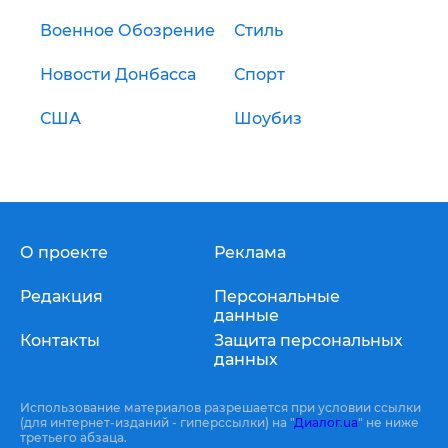
Военное Обозрение
Стиль
Новости Донбасса
Спорт
США
Шоубиз
О проекте
Реклама
Редакция
Персональные
данные
Контакты
Защита персональных
данных
Использование материалов разрешается при условии ссылки
(для интернет-изданий - гиперссылки) на "
Диалог.ua
" не ниже
третьего абзаца.