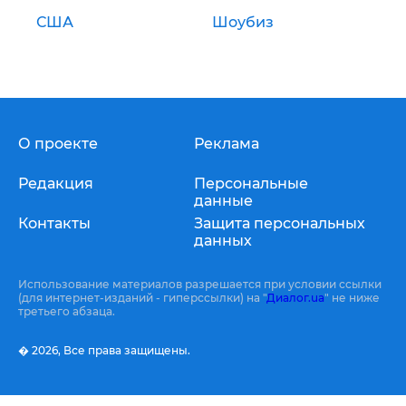
США
Шоубиз
О проекте
Реклама
Редакция
Персональные
данные
Контакты
Защита персональных
данных
Использование материалов разрешается при условии ссылки
(для интернет-изданий - гиперссылки) на "
Диалог.ua
" не ниже
третьего абзаца.
� 2026,
Все права защищены.