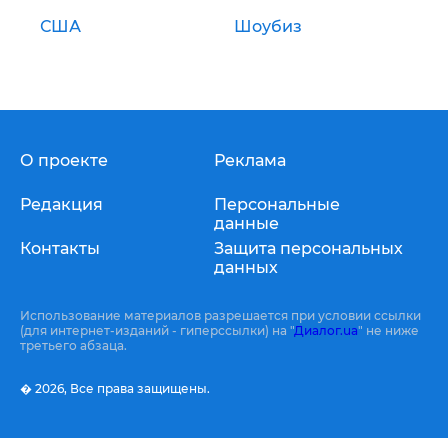
США
Шоубиз
О проекте
Реклама
Редакция
Персональные
данные
Контакты
Защита персональных
данных
Использование материалов разрешается при условии ссылки
(для интернет-изданий - гиперссылки) на "
Диалог.ua
" не ниже
третьего абзаца.
� 2026,
Все права защищены.