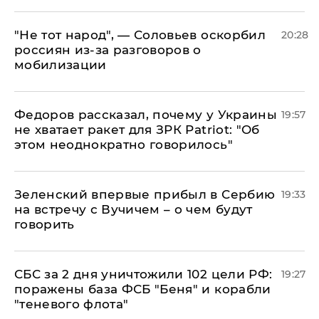
​"Не тот народ", — Соловьев оскорбил
20:28
россиян из-за разговоров о
мобилизации
Федоров рассказал, почему у Украины
19:57
не хватает ракет для ЗРК Patriot: "Об
этом неоднократно говорилось"
Зеленский впервые прибыл в Сербию
19:33
на встречу с Вучичем – о чем будут
говорить
СБС за 2 дня уничтожили 102 цели РФ:
19:27
поражены база ФСБ "Беня" и корабли
"теневого флота"