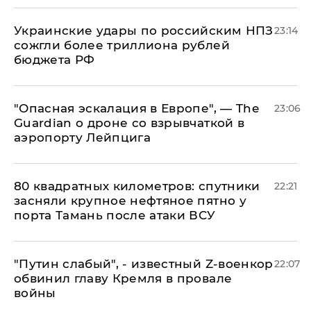
Украинские удары по российским НПЗ
23:14
сожгли более триллиона рублей
бюджета РФ
"Опасная эскалация в Европе", — The
23:06
Guardian о дроне со взрывчаткой в
аэропорту Лейпцига
80 квадратных километров: спутники
22:21
засняли крупное нефтяное пятно у
порта Тамань после атаки ВСУ
​"Путин слабый", - известный Z-военкор
22:07
обвинил главу Кремля в провале
войны