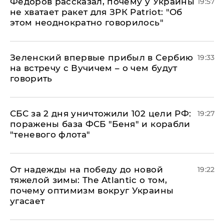
Федоров рассказал, почему у Украины
19:57
не хватает ракет для ЗРК Patriot: "Об
этом неоднократно говорилось"
Зеленский впервые прибыл в Сербию
19:33
на встречу с Вучичем – о чем будут
говорить
СБС за 2 дня уничтожили 102 цели РФ:
19:27
поражены база ФСБ "Беня" и корабли
"теневого флота"
От надежды на победу до новой
19:22
тяжелой зимы: The Atlantic о том,
почему оптимизм вокруг Украины
угасает