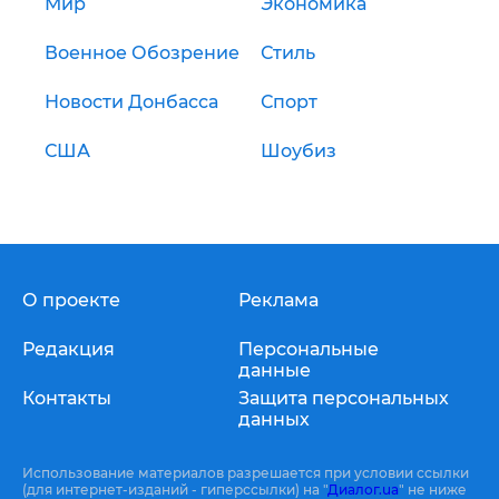
Мир
Экономика
Военное Обозрение
Стиль
Новости Донбасса
Спорт
США
Шоубиз
О проекте
Реклама
Редакция
Персональные
данные
Контакты
Защита персональных
данных
Использование материалов разрешается при условии ссылки
(для интернет-изданий - гиперссылки) на "
Диалог.ua
" не ниже