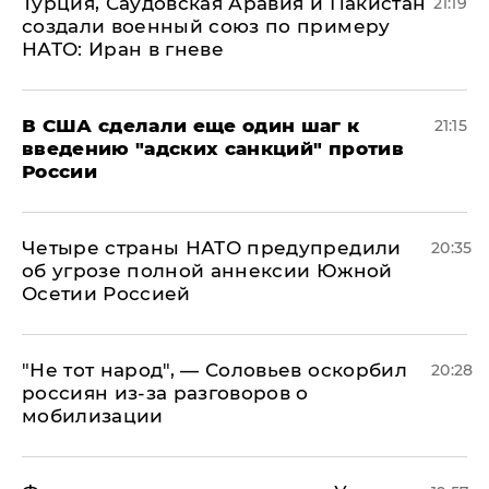
Турция, Саудовская Аравия и Пакистан
21:19
создали военный союз по примеру
НАТО: Иран в гневе
В США сделали еще один шаг к
21:15
введению "адских санкций" против
России
Четыре страны НАТО предупредили
20:35
об угрозе полной аннексии Южной
Осетии Россией
​"Не тот народ", — Соловьев оскорбил
20:28
россиян из-за разговоров о
мобилизации