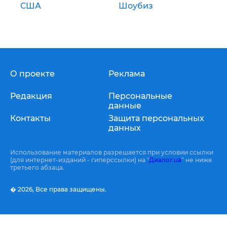
США
Шоубиз
О проекте
Реклама
Редакция
Персональные
данные
Контакты
Защита персональных
данных
Использование материалов разрешается при условии ссылки
(для интернет-изданий - гиперссылки) на "
Диалог.ua
" не ниже
третьего абзаца.
� 2026,
Все права защищены.