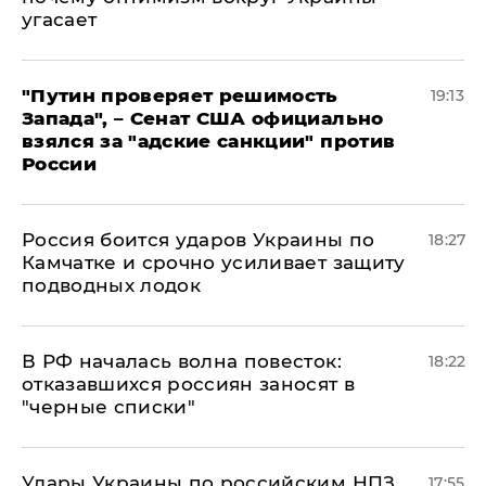
угасает
"Путин проверяет решимость
19:13
Запада", – Сенат США официально
взялся за "адские санкции" против
России
Россия боится ударов Украины по
18:27
Камчатке и срочно усиливает защиту
подводных лодок
​В РФ началась волна повесток:
18:22
отказавшихся россиян заносят в
"черные списки"
Удары Украины по российским НПЗ
17:55