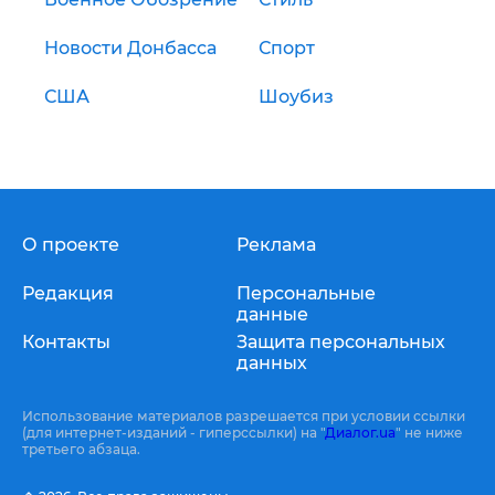
Новости Донбасса
Спорт
США
Шоубиз
О проекте
Реклама
Редакция
Персональные
данные
Контакты
Защита персональных
данных
Использование материалов разрешается при условии ссылки
(для интернет-изданий - гиперссылки) на "
Диалог.ua
" не ниже
третьего абзаца.