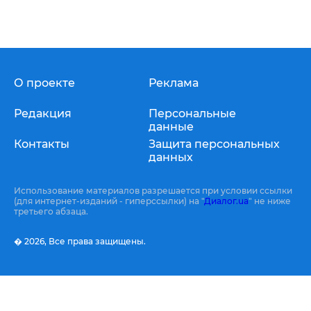
О проекте
Реклама
Редакция
Персональные
данные
Контакты
Защита персональных
данных
Использование материалов разрешается при условии ссылки
(для интернет-изданий - гиперссылки) на "
Диалог.ua
" не ниже
третьего абзаца.
� 2026,
Все права защищены.