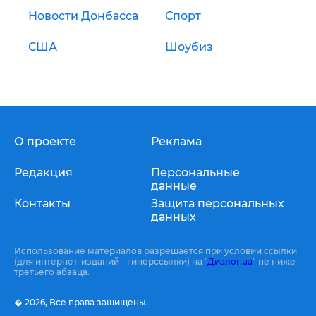
Новости Донбасса
Спорт
США
Шоубиз
О проекте
Реклама
Редакция
Персональные
данные
Контакты
Защита персональных
данных
Использование материалов разрешается при условии ссылки
(для интернет-изданий - гиперссылки) на "
Диалог.ua
" не ниже
третьего абзаца.
� 2026,
Все права защищены.