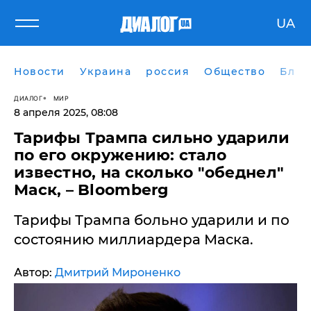
UA
Новости
Украина
россия
Общество
Блог
ДИАЛОГ
МИР
8 апреля 2025, 08:08
​Тарифы Трампа сильно ударили
по его окружению: стало
известно, на сколько "обеднел"
Маск, – Bloomberg
Тарифы Трампа больно ударили и по
состоянию миллиардера Маска.
Автор:
Дмитрий Мироненко