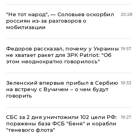
​"Не тот народ", — Соловьев оскорбил
20:28
россиян из-за разговоров о
мобилизации
Федоров рассказал, почему у Украины
19:57
не хватает ракет для ЗРК Patriot: "Об
этом неоднократно говорилось"
Зеленский впервые прибыл в Сербию
19:33
на встречу с Вучичем – о чем будут
говорить
СБС за 2 дня уничтожили 102 цели РФ:
19:27
поражены база ФСБ "Беня" и корабли
"теневого флота"