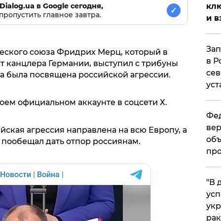
клю
Dialog.ua в Google сегодня,
✓
пропустить главное завтра.
и в
Зап
еского союза Фридрих Мерц, который в
в Р
 канцлера Германии, выступил с трибуны
сев
на была посвящена российской агрессии.
уст
оем официальном аккаунте в соцсети Х.
Фед
вер
йская агрессия направлена на всю Европу, а
объ
е пообещал дать отпор россиянам.
про
​"В
усп
укр
рак