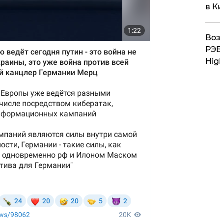
в К
Воз
РЭБ
Hig