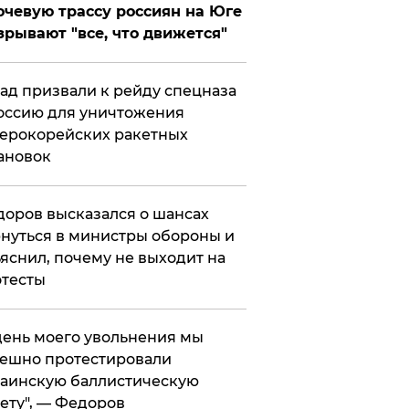
чевую трассу россиян на Юге
зрывают "все, что движется"
ад призвали к рейду спецназа
оссию для уничтожения
ерокорейских ракетных
ановок
оров высказался о шансах
нуться в министры обороны и
яснил, почему не выходит на
тесты
 день моего увольнения мы
ешно протестировали
аинскую баллистическую
ету", — Федоров