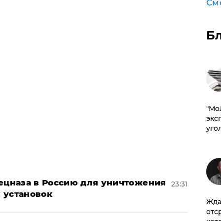
См
Б
​"М
эксп
уго
пецназа в Россию для уничтожения
23:31
 установок
Жда
отс