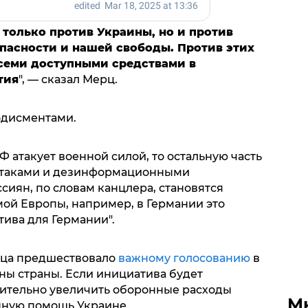
 только против Украины, но и против
пасности и нашей свободы. Против этих
семи доступными средствами в
тия
", — сказал Мерц.
одисментами.
Ф атакует военной силой, то остальную часть
атаками и дезинформационными
иян, по словам канцлера, становятся
ой Европы, например, в Германии это
тива для Германии".
рца предшествовало
важному голосованию
в
ны страны. Если инициатива будет
чительно увеличить оборонные расходы
М
енную помощь Украине.