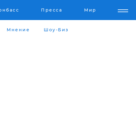
онбасс
Пресса
Мир
Мнение
Шоу-Биз