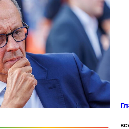
Гл
ВСУ