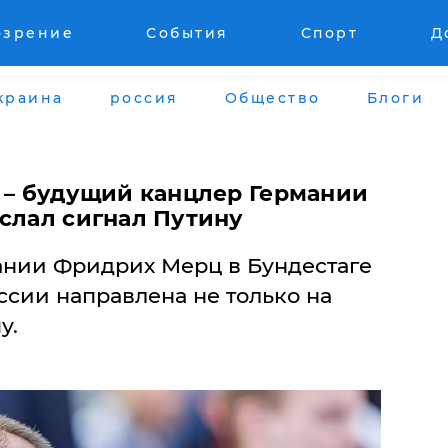
озрение
События
Спорт
Д
краина
россия
Общество
Блоги
, – будущий канцлер Германии
ослал сигнал Путину
нии Фридрих Мерц в Бундестаге
оссии направлена не только на
у.