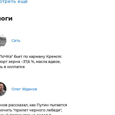
отреть ещё
логи
Сеть
оЛоЧКа" бьет по карману Кремля:
орт зерна −37,6 %, масла вдвое,
ль в коллапсе
Олег Жданов
нов рассказал, как Путин пытается
рочить "прилет черного лебедя",