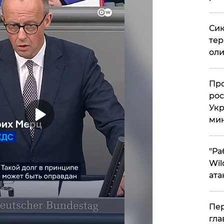
Сик
тер
оли
​Пр
рос
Укр
ми
"Ра
Wil
ата
Пер
гла