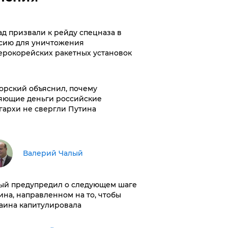
ад призвали к рейду спецназа в
сию для уничтожения
ерокорейских ракетных установок
орский объяснил, почему
яющие деньги российские
гархи не свергли Путина
Валерий Чалый
ый предупредил о следующем шаге
ина, направленном на то, чтобы
аина капитулировала