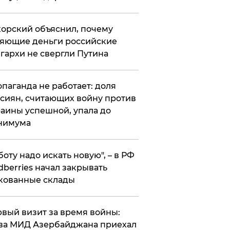
орский объяснил, почему
яющие деньги российские
гархи не свергли Путина
опаганда не работает: доля
сиян, считающих войну против
аины успешной, упала до
нимума
боту надо искать новую", – в РФ
dberries начал закрывать
кованные склады
вый визит за время войны:
ва МИД Азербайджана приехал