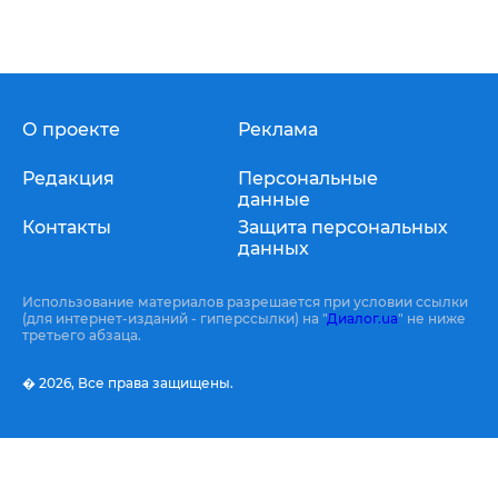
О проекте
Реклама
Редакция
Персональные
данные
Контакты
Защита персональных
данных
Использование материалов разрешается при условии ссылки
(для интернет-изданий - гиперссылки) на "
Диалог.ua
" не ниже
третьего абзаца.
� 2026,
Все права защищены.