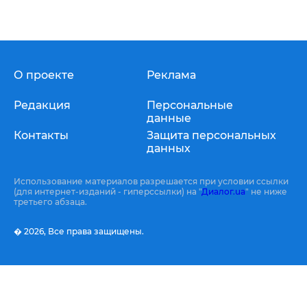
О проекте
Реклама
Редакция
Персональные
данные
Контакты
Защита персональных
данных
Использование материалов разрешается при условии ссылки
(для интернет-изданий - гиперссылки) на "
Диалог.ua
" не ниже
третьего абзаца.
� 2026,
Все права защищены.