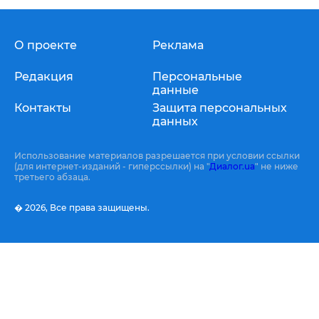
О проекте
Реклама
Редакция
Персональные
данные
Контакты
Защита персональных
данных
Использование материалов разрешается при условии ссылки
(для интернет-изданий - гиперссылки) на "
Диалог.ua
" не ниже
третьего абзаца.
� 2026,
Все права защищены.