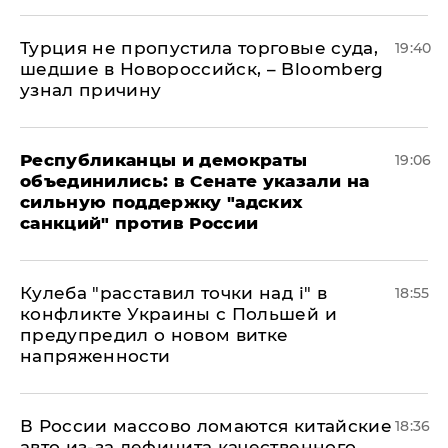
Турция не пропустила торговые суда,
19:40
шедшие в Новороссийск, – Bloomberg
узнал причину
Республиканцы и демократы
19:06
объединились: в Сенате указали на
сильную поддержку "адских
санкций" против России
Кулеба "расставил точки над і" в
18:55
конфликте Украины с Польшей и
предупредил о новом витке
напряженности
В России массово ломаются китайские
18:36
авто из-за дефицита качественного