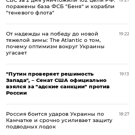
СБС за 2 дня уничтожили 102 цели РФ:
19:27
поражены база ФСБ "Беня" и корабли
"теневого флота"
От надежды на победу до новой
19:22
тяжелой зимы: The Atlantic о том,
почему оптимизм вокруг Украины
угасает
"Путин проверяет решимость
19:13
Запада", – Сенат США официально
взялся за "адские санкции" против
России
Россия боится ударов Украины по
18:27
Камчатке и срочно усиливает защиту
подводных лодок