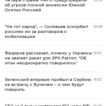
Четыре страны НАТО предупредили
20:35
об угрозе полной аннексии Южной
Осетии Россией
​"Не тот народ", — Соловьев оскорбил
20:28
россиян из-за разговоров о
мобилизации
Федоров рассказал, почему у Украины
19:57
не хватает ракет для ЗРК Patriot: "Об
этом неоднократно говорилось"
Зеленский впервые прибыл в Сербию
19:33
на встречу с Вучичем – о чем будут
говорить