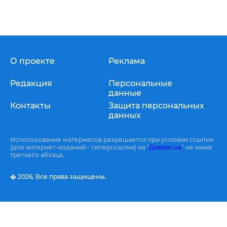
О проекте
Реклама
Редакция
Персональные
данные
Контакты
Защита персональных
данных
Использование материалов разрешается при условии ссылки
(для интернет-изданий - гиперссылки) на "
Диалог.ua
" не ниже
третьего абзаца.
� 2026,
Все права защищены.