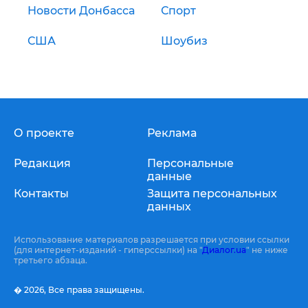
Новости Донбасса
Спорт
США
Шоубиз
О проекте
Реклама
Редакция
Персональные
данные
Контакты
Защита персональных
данных
Использование материалов разрешается при условии ссылки
(для интернет-изданий - гиперссылки) на "
Диалог.ua
" не ниже
третьего абзаца.
� 2026,
Все права защищены.