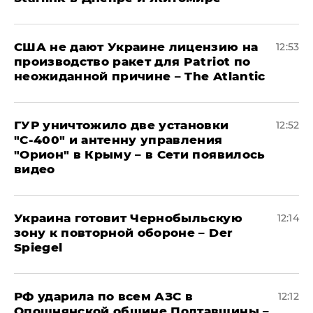
США не дают Украине лицензию на
12:53
производство ракет для Patriot по
неожиданной причине – The Atlantic
ГУР уничтожило две установки
12:52
"С‑400" и антенну управления
"Орион" в Крыму – в Сети появилось
видео
Украина готовит Чернобыльскую
12:14
зону к повторной обороне – Der
Spiegel
РФ ударила по всем АЗС в
12:12
Опошнянской общине Полтавщины –