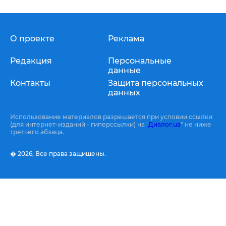
О проекте
Реклама
Редакция
Персональные
данные
Контакты
Защита персональных
данных
Использование материалов разрешается при условии ссылки
(для интернет-изданий - гиперссылки) на "
Диалог.ua
" не ниже
третьего абзаца.
� 2026,
Все права защищены.