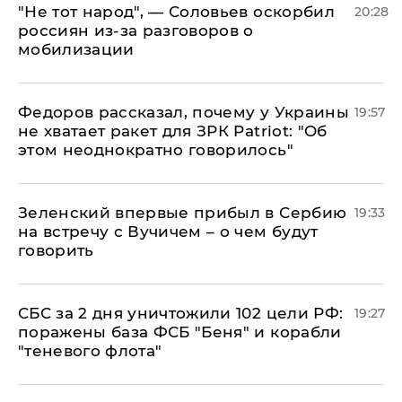
​"Не тот народ", — Соловьев оскорбил
20:28
россиян из-за разговоров о
мобилизации
Федоров рассказал, почему у Украины
19:57
не хватает ракет для ЗРК Patriot: "Об
этом неоднократно говорилось"
Зеленский впервые прибыл в Сербию
19:33
на встречу с Вучичем – о чем будут
говорить
СБС за 2 дня уничтожили 102 цели РФ:
19:27
поражены база ФСБ "Беня" и корабли
"теневого флота"