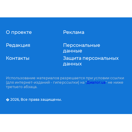
О проекте
Реклама
Редакция
Персональные
данные
Контакты
Защита персональных
данных
Использование материалов разрешается при условии ссылки
(для интернет-изданий - гиперссылки) на "
Диалог.ua
" не ниже
третьего абзаца.
� 2026,
Все права защищены.