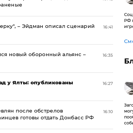
раненые
Соц
РФ 
керку", – Эйдман описал сценарий
игр
16:41
См
ся новый оборонный альянс –
16:35
Б
рад у Ялты: опубликованы
16:27
Заг
влян после обстрелов
мог
16:10
поо
аинцев готовы отдать Донбасс РФ
соб