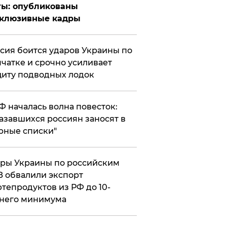
ты: опубликованы
склюзивные кадры
сия боится ударов Украины по
чатке и срочно усиливает
иту подводных лодок
РФ началась волна повесток:
азавшихся россиян заносят в
рные списки"
ры Украины по российским
 обвалили экспорт
тепродуктов из РФ до 10-
него минимума