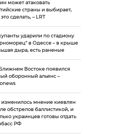
ин может атаковать
тийские страны и выбирает,
 это сделать, – LRT
упанты ударили по стадиону
рноморец" в Одессе – в крыше
ьшая дыра, есть раненые
Ближнем Востоке появился
ый оборонный альянс –
ronews
 изменилось мнение киевлян
ле обстрелов баллистикой, и
лько украинцев готовы отдать
нбасс РФ