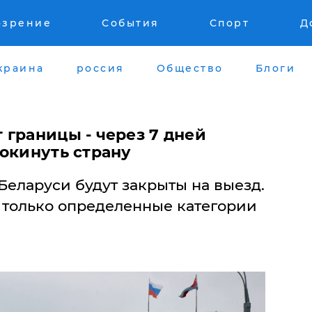
озрение
События
Спорт
Д
краина
россия
Общество
Блоги
 границы - через 7 дней
покинуть страну
еларуси будут закрыты на выезд.
т только определенные категории