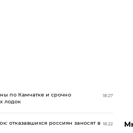
ины по Камчатке и срочно
18:27
х лодок
М
ок: отказавшихся россиян заносят в
18:22