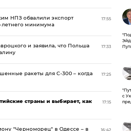
ким НПЗ обвалили экспорт
17:55
0-летнего минимума
​"По
Эйд
авроцкого и заявила, что Польша
Пут
17:33
алину
шенные ракеты для С-300 – когда
17:25
"Пу
с У
тийские страны и выбирает, как
пре
17:15
иону "Черноморец" в Одессе – в
16:42