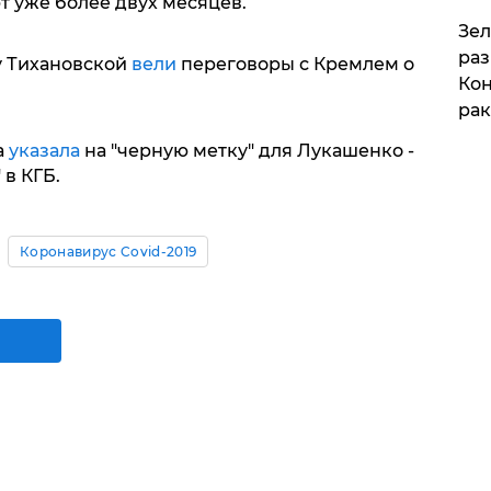
т уже более двух месяцев.
​Зе
раз
у Тихановской
вели
переговоры с Кремлем о
Кон
рак
а
указала
на "черную метку" для Лукашенко -
 в КГБ.
Коронавирус Covid-2019