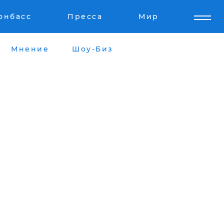
онбасс
Пресса
Мир
Мнение
Шоу-Биз