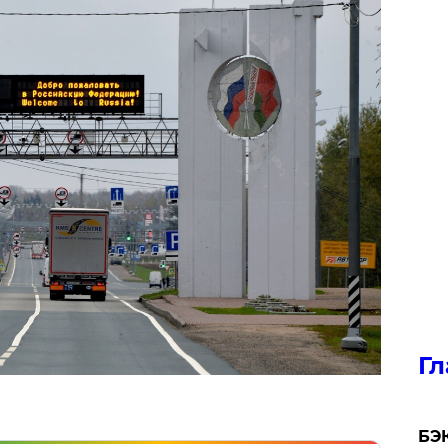
Гл
​БЭ