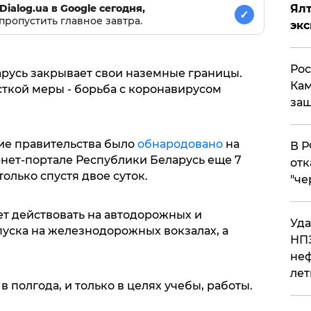
Ял
Dialog.ua в Google сегодня,
✓
пропустить главное завтра.
эк
Рос
арусь закрывает свои наземные границы.
Кам
ткой меры - борьба с коронавирусом
защ
ие правительства было
обнародовано
на
​В 
нет-портале Республики Беларусь еще 7
отк
олько спустя двое суток.
"че
ет действовать на автодорожных и
Уда
уска на железнодорожных вокзалах, а
НПЗ
неф
лет
 полгода, и только в целях учебы, работы.