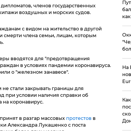
Пут
а дипломатов, членов государственных
бал
кипажи воздушных и морских судов.
как
ажданам с видом на жительство в другой
Окк
и смерти члена семьи, лицам, которым
"Че
ь.
бол
меры вводятся для "предотвращения
раждан в условиях пандемии коронавируса.
На 
или о "железном занавесе".
нов
Eu
и не стали закрывать границы для
зд при условии наличия справки об
Как
а на коронавирус.
пос
ско
 принят в разгар массовых
протестов
в
До
вки Александра Лукашенко с поста