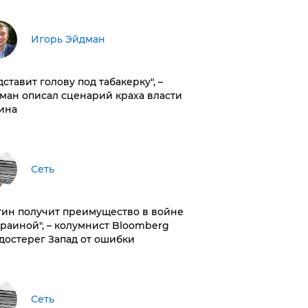
Игорь Эйдман
дставит голову под табакерку", –
ман описал сценарий краха власти
ина
Сеть
тин получит преимущество в войне
краиной", – колумнист Bloomberg
достерег Запад от ошибки
Сеть