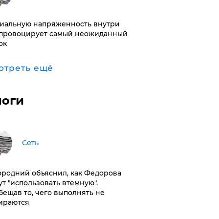
иальную напряженность внутри
провоцирует самый неожиданный
ок
отреть ещё
логи
Сеть
ородний объяснил, как Федорова
ут "использовать втемную",
бещав то, чего выполнять не
ираются