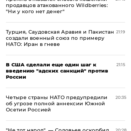
продавцов атакованного Wildberries:
"Ни у кого нет денег"
Турция, Саудовская Аравия и Пакистан
21:19
создали военный союз по примеру
НАТО: Иран в гневе
В США сделали еще один шаг к
21:15
введению "адских санкций" против
России
Четыре страны НАТО предупредили
20:35
об угрозе полной аннексии Южной
Осетии Россией
​"Не тот народ", — Соловьев оскорбил
20:28