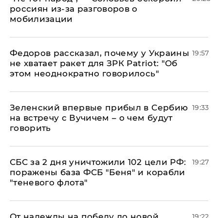
россиян из-за разговоров о
мобилизации
Федоров рассказал, почему у Украины
19:57
не хватает ракет для ЗРК Patriot: "Об
этом неоднократно говорилось"
Зеленский впервые прибыл в Сербию
19:33
на встречу с Вучичем – о чем будут
говорить
СБС за 2 дня уничтожили 102 цели РФ:
19:27
поражены база ФСБ "Беня" и корабли
"теневого флота"
От надежды на победу до новой
19:22