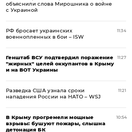
объяснили слова Мирошника о войне
с Украиной
РФ бросает украинских
11:34
военнопленных в бои – ISW
Генштаб ВСУ подтвердил поражение
11:27
"жирных" целей оккупантов в Крыму
и на ВОТ Украины
Разведка США узнала сроки
11:21
нападения России на НАТО – WSJ
В Крыму прогремели мощные
10:54
взрывы: бушуют пожары, слышна
детонация БК