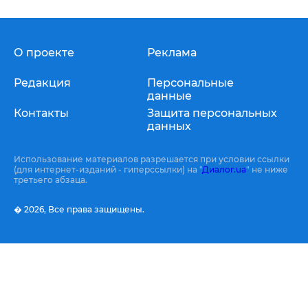
О проекте
Реклама
Редакция
Персональные
данные
Контакты
Защита персональных
данных
Использование материалов разрешается при условии ссылки
(для интернет-изданий - гиперссылки) на "
Диалог.ua
" не ниже
третьего абзаца.
� 2026,
Все права защищены.