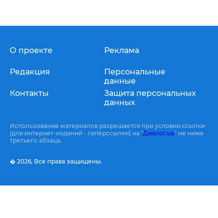
О проекте
Реклама
Редакция
Персональные
данные
Контакты
Защита персональных
данных
Использование материалов разрешается при условии ссылки
(для интернет-изданий - гиперссылки) на "
Диалог.ua
" не ниже
третьего абзаца.
� 2026,
Все права защищены.