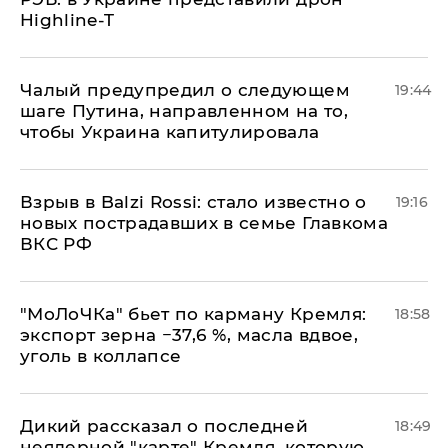
Highline-T
Чалый предупредил о следующем
19:44
шаге Путина, направленном на то,
чтобы Украина капитулировала
Взрыв в Balzi Rossi: стало известно о
19:16
новых пострадавших в семье Главкома
ВКС РФ
​"МоЛоЧКа" бьет по карману Кремля:
18:58
экспорт зерна −37,6 %, масла вдвое,
уголь в коллапсе
Дикий рассказал о последней
18:49
неядерной "карте" Кремля, которую