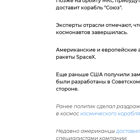
Позже на орбиту МКС прибудут
доставит корабль "Союз".
Эксперты отрасли отмечают, чт
космонавтов завершилась.
Американские и европейские а
ракеты SpaceX.
Еще раньше США получили заме
были разработаны в Советско
стороне.
Ранее политик сделал раздраж
в космос
космического корабля
Недавно американцы
достави
специалистами компании.