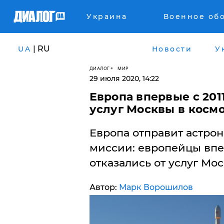
Украина
Военное об
| RU
UA
Новости
У
ДИАЛОГ
МИР
29 июля 2020, 14:22
Европа впервые с 201
услуг Москвы в косм
​Европа отправит астро
миссии: европейцы впер
отказались от услуг Мос
Автор:
Марк Ворошилов