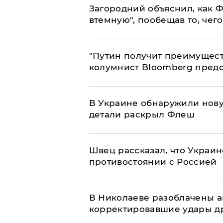
Загородний объяснил, как Ф
втемную", пообещав то, чег
"Путин получит преимуществ
колумнист Bloomberg предо
В Украине обнаружили нов
детали раскрыл Флеш
Швец рассказал, что Украин
противостоянии с Россией
В Николаеве разоблачены а
корректировавшие удары дро