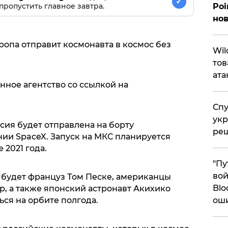
✓
пропустить главное завтра.
Poi
нов
ропа отправит космонавта в космос без
​Wi
тов
ата
ное агентство со ссылкой на
Спу
укр
сия будет отправлена на борту
ре
ии SpaceX. Запуск на МКС планируется
 2021 года.
"Пу
вой
 будет француз Том Песке, американцы
Blo
, а также японский астронавт Акихико
ься на орбите полгода.
ош