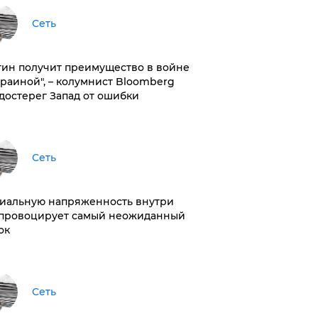
Сеть
тин получит преимущество в войне
краиной", – колумнист Bloomberg
достерег Запад от ошибки
Сеть
иальную напряженность внутри
провоцирует самый неожиданный
ок
Сеть