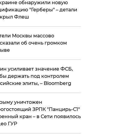
краине обнаружили новую
ификацию "Герберы" – детали
скрыл Флеш
ели Москвы массово
сказали об очень громком
рыве
ин усиливает значение ФСБ,
бы держать под контролем
сийские элиты, – Bloomberg
рыму уничтожен
огостоящий ЗРПК "Панцирь-С1"
оенный кран – в Сети появилось
ео ГУР