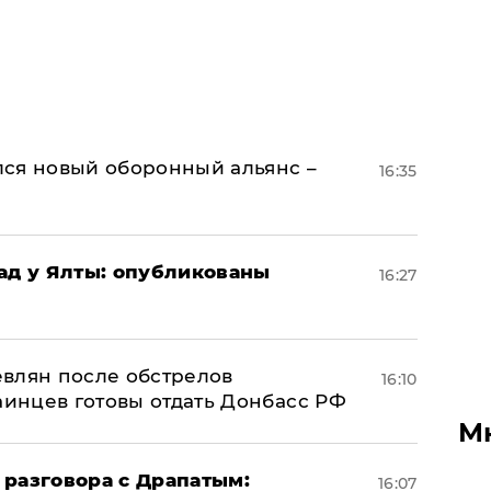
ся новый оборонный альянс –
16:35
рад у Ялты: опубликованы
16:27
влян после обстрелов
16:10
аинцев готовы отдать Донбасс РФ
М
 разговора с Драпатым:
16:07