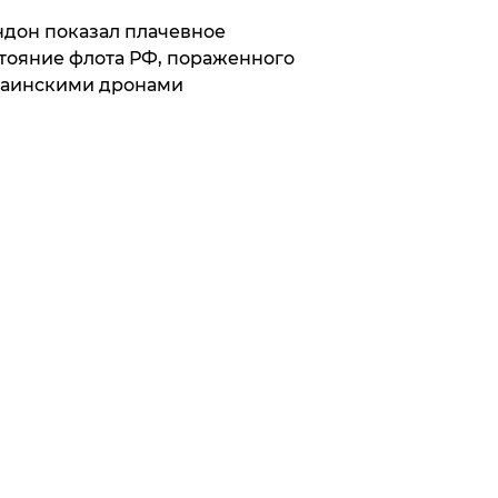
дон показал плачевное
тояние флота РФ, пораженного
раинскими дронами