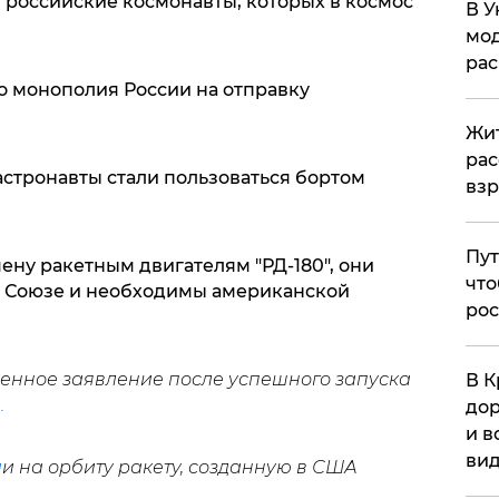
 российские космонавты, которых в космос
В У
мод
ра
о монополия России на отправку
Жит
рас
стронавты стали пользоваться бортом
вз
Пут
ну ракетным двигателям "РД-180", они
что
м Союзе и необходимы американской
рос
енное заявление после успешного запуска
В К
.
дор
и в
вид
л
и на орбиту ракету, созданную в США