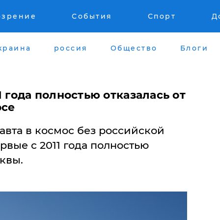
озрение
События
Спорт
Д
краина
россия
Общество
Блоги
1 года полностью отказалась от
осе
навта в космос без российской
вые с 2011 года полностью
квы.