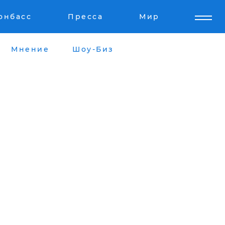
онбасс
Пресса
Мир
Мнение
Шоу-Биз