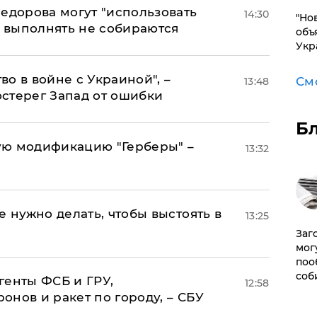
едорова могут "использовать
14:30
"Но
о выполнять не собираются
объ
Укр
о в войне с Украиной", –
См
13:48
стерег Запад от ошибки
Б
ую модификацию "Герберы" –
13:32
е нужно делать, чтобы выстоять в
13:25
Заг
мог
поо
соб
генты ФСБ и ГРУ,
12:58
нов и ракет по городу, – СБУ