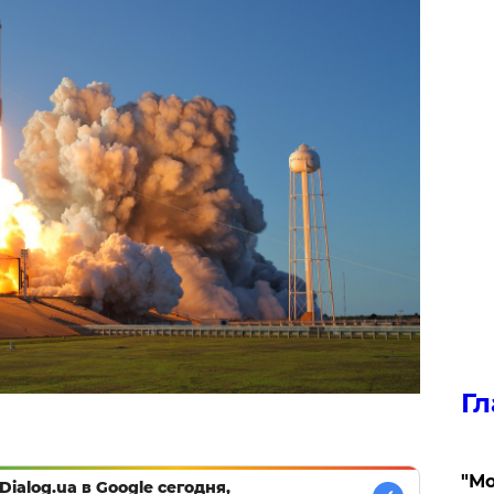
Гл
"Мо
Dialog.ua в Google сегодня,