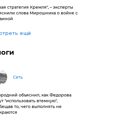
вая стратегия Кремля", – эксперты
яснили слова Мирошника о войне с
аиной
отреть ещё
логи
Сеть
ородний объяснил, как Федорова
ут "использовать втемную",
бещав то, чего выполнять не
ираются