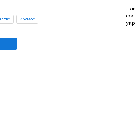
Лон
сос
ество
Космос
ук