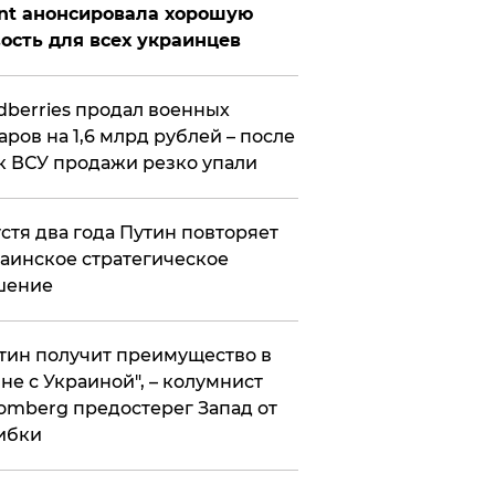
nt анонсировала хорошую
ость для всех украинцев
ldberries продал военных
аров на 1,6 млрд рублей – после
к ВСУ продажи резко упали
стя два года Путин повторяет
аинское стратегическое
шение
тин получит преимущество в
не с Украиной", – колумнист
omberg предостерег Запад от
ибки