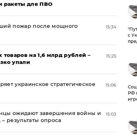
и ракеты для ПВО
йший пожар после мощного
15:34
"Пу
с У
пре
х товаров на 1,6 млрд рублей –
15:25
езко упали
оряет украинское стратегическое
15:06
Соц
РФ 
игр
аинцы ожидают завершения войны и
15:03
, – результаты опроса