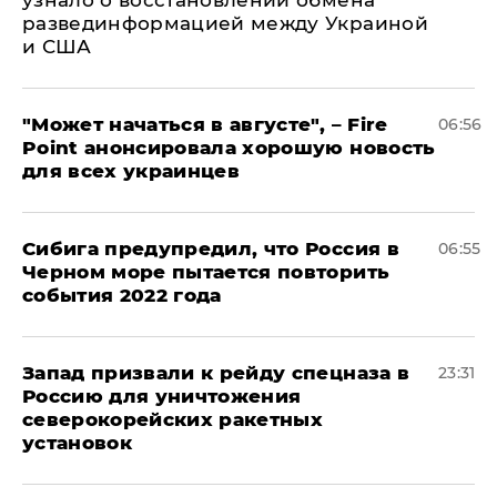
узнало о восстановлении обмена
развединформацией между Украиной
и США
"Может начаться в августе", – Fire
06:56
Point анонсировала хорошую новость
для всех украинцев
Сибига предупредил, что Россия в
06:55
Черном море пытается повторить
события 2022 года
Запад призвали к рейду спецназа в
23:31
Россию для уничтожения
северокорейских ракетных
установок