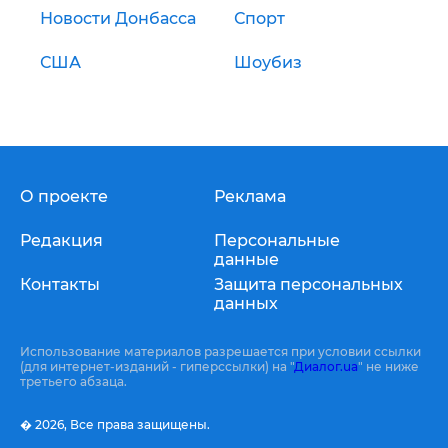
Новости Донбасса
Спорт
США
Шоубиз
О проекте
Реклама
Редакция
Персональные
данные
Контакты
Защита персональных
данных
Использование материалов разрешается при условии ссылки
(для интернет-изданий - гиперссылки) на "
Диалог.ua
" не ниже
третьего абзаца.
� 2026,
Все права защищены.