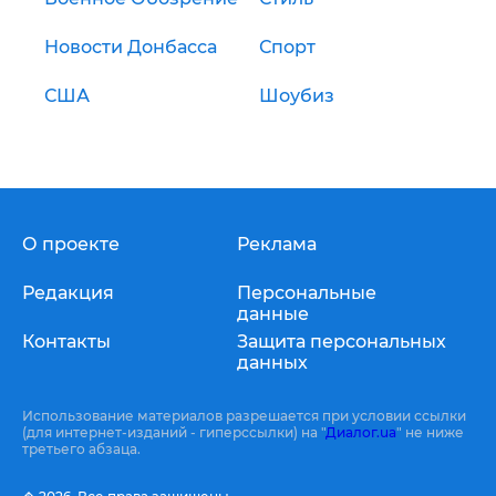
Новости Донбасса
Спорт
США
Шоубиз
О проекте
Реклама
Редакция
Персональные
данные
Контакты
Защита персональных
данных
Использование материалов разрешается при условии ссылки
(для интернет-изданий - гиперссылки) на "
Диалог.ua
" не ниже
третьего абзаца.