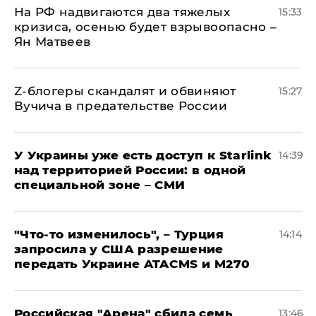
На РФ надвигаются два тяжелых
15:33
кризиса, осенью будет взрывоопасно –
Ян Матвеев
Z-блогеры скандалят и обвиняют
15:27
Вучича в предательстве России
У Украины уже есть доступ к Starlink
14:39
над территорией России: в одной
специальной зоне – СМИ
​"Что-то изменилось", – Турция
14:14
запросила у США разрешение
передать Украине ATACMS и M270
​Российская "Арена" сбила семь
13:46