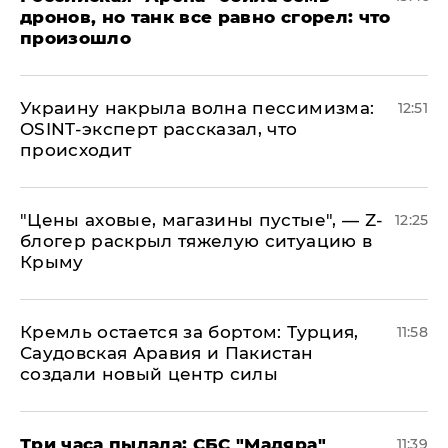
дронов, но танк все равно сгорел: что
произошло
​Украину накрыла волна пессимизма:
12:51
OSINT-эксперт рассказал, что
происходит
​"Цены аховые, магазины пустые", — Z-
12:25
блогер раскрыл тяжелую ситуацию в
Крыму
​Кремль остается за бортом: Турция,
11:58
Саудовская Аравия и Пакистан
создали новый центр силы
Три часа пылала: СБС "Мадяра"
11:39