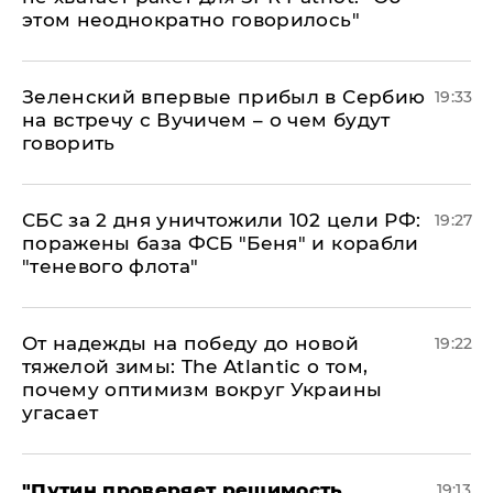
этом неоднократно говорилось"
Зеленский впервые прибыл в Сербию
19:33
на встречу с Вучичем – о чем будут
говорить
СБС за 2 дня уничтожили 102 цели РФ:
19:27
поражены база ФСБ "Беня" и корабли
"теневого флота"
От надежды на победу до новой
19:22
тяжелой зимы: The Atlantic о том,
почему оптимизм вокруг Украины
угасает
"Путин проверяет решимость
19:13