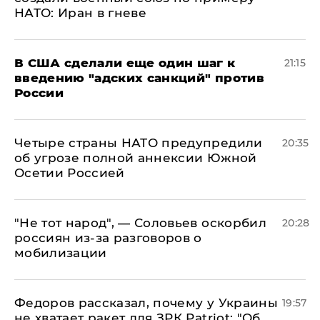
НАТО: Иран в гневе
В США сделали еще один шаг к
21:15
введению "адских санкций" против
России
Четыре страны НАТО предупредили
20:35
об угрозе полной аннексии Южной
Осетии Россией
​"Не тот народ", — Соловьев оскорбил
20:28
россиян из-за разговоров о
мобилизации
Федоров рассказал, почему у Украины
19:57
не хватает ракет для ЗРК Patriot: "Об