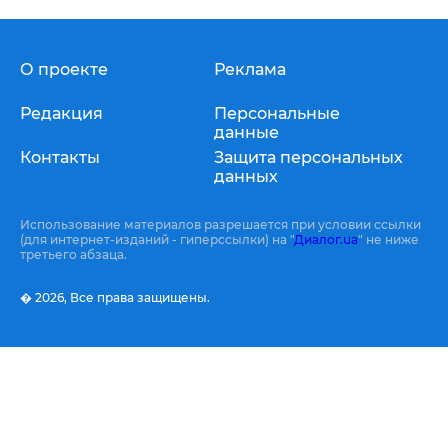
О проекте
Реклама
Редакция
Персональные
данные
Контакты
Защита персональных
данных
Использование материалов разрешается при условии ссылки
(для интернет-изданий - гиперссылки) на "
Диалог.ua
" не ниже
третьего абзаца.
� 2026,
Все права защищены.