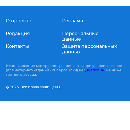
О проекте
Реклама
Редакция
Персональные
данные
Контакты
Защита персональных
данных
Использование материалов разрешается при условии ссылки
(для интернет-изданий - гиперссылки) на "
Диалог.ua
" не ниже
третьего абзаца.
� 2026,
Все права защищены.